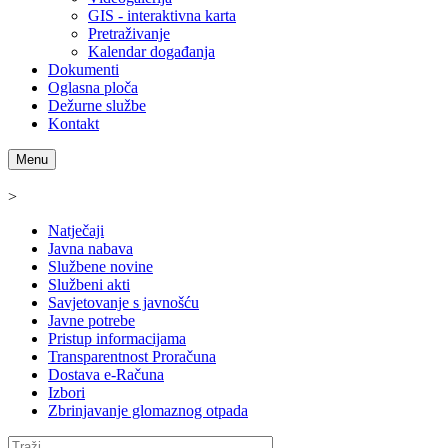
GIS - interaktivna karta
Pretraživanje
Kalendar događanja
Dokumenti
Oglasna ploča
Dežurne službe
Kontakt
Menu
>
Natječaji
Javna nabava
Službene novine
Službeni akti
Savjetovanje s javnošću
Javne potrebe
Pristup informacijama
Transparentnost Proračuna
Dostava e-Računa
Izbori
Zbrinjavanje glomaznog otpada