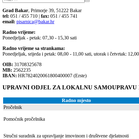
Grad Bakar
, Primorje 39, 51222 Bakar
tel:
051 / 455 710 |
fax:
051 / 455 741
email:
pisarnica@bakar.hr
Radno vrijeme:
Ponedjeljak - petak: 07,30 - 15,30 sati
Radno vrijeme sa strankama:
Ponedjeljak, srijeda i petak: 08,00 - 11,00 sati, utorak i četvrtak: 12,0
OIB:
31708325678
MB:
2562235
IBAN:
HR7824020061800400007 (Erste)
UPRAVNI ODJEL ZA LOKALNU SAMOUPRAVU 
Radno mjesto
Pročelnik
Pomoćnik pročelnika
Stručni suradnik za upravljanje imovinom i društvene djelatnosti