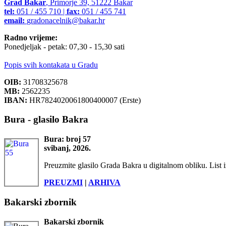
Grad Bakar
, Primorje 39, 51222 Bakar
tel:
051 / 455 710 |
fax:
051 / 455 741
email:
gradonacelnik@bakar.hr
Radno vrijeme:
Ponedjeljak - petak: 07,30 - 15,30 sati
Popis svih kontakata u Gradu
OIB:
31708325678
MB:
2562235
IBAN:
HR7824020061800400007 (Erste)
Bura - glasilo Bakra
Bura: broj 57
svibanj, 2026.
Preuzmite glasilo Grada Bakra u digitalnom obliku. List i
PREUZMI
|
ARHIVA
Bakarski zbornik
Bakarski zbornik