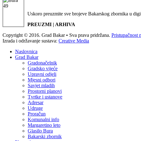
Uskoro preuzmite sve brojeve Bakarskog zbornika u digi
PREUZMI | ARHIVA
Copyright © 2016. Grad Bakar • Sva prava pridržana.
Pristupačnost 
Izrada i održavanje sustava:
Creative Media
Naslovnica
Grad Bakar
Gradonačelnik
Gradsko vijeće
Upravni odjeli
Mjesni odbori
Savjet mladih
Prostorni planovi
Tvrtke i ustanove
Adresar
Udruge
Proračun
Komunalni info
Margaretino leto
Glasilo Bura
Bakarski zbornik