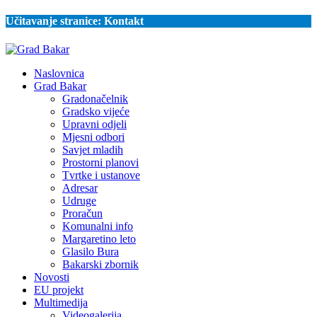
Učitavanje stranice:
Kontakt
Naslovnica
Grad Bakar
Gradonačelnik
Gradsko vijeće
Upravni odjeli
Mjesni odbori
Savjet mladih
Prostorni planovi
Tvrtke i ustanove
Adresar
Udruge
Proračun
Komunalni info
Margaretino leto
Glasilo Bura
Bakarski zbornik
Novosti
EU projekt
Multimedija
Videogalerija