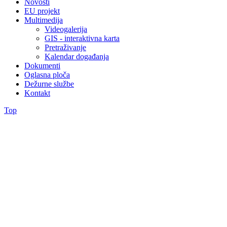
Novosti
EU projekt
Multimedija
Videogalerija
GIS - interaktivna karta
Pretraživanje
Kalendar događanja
Dokumenti
Oglasna ploča
Dežurne službe
Kontakt
Top