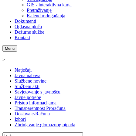
GIS - interaktivna karta
Pretraživanje
Kalendar događanja
Dokumenti
Oglasna ploča
Dežurne službe
Kontakt
Menu
>
Natječaji
Javna nabava
Službene novine
Službeni akti
Savjetovanje s javnošću
Javne potrebe
Pristup informacijama
Transparentnost Proračuna
Dostava e-Računa
Izbori
Zbrinjavanje glomaznog otpada