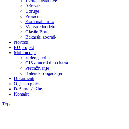
Tvrtke i ustanove
Adresar
Udruge
Proračun
Komunalni info
Margaretino leto
Glasilo Bura
Bakarski zbornik
Novosti
EU projekt
Multimedija
Videogalerija
GIS - interaktivna karta
Pretraživanje
Kalendar događanja
Dokumenti
Oglasna ploča
Dežurne službe
Kontakt
Top