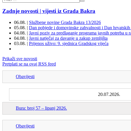
Zadnje novosti | vijesti iz Grada Bakra
06.08. |
Službene novine Grada Bakra 13/2026
05.08. |
Dan pobjede i domovinske zahvalnosti i Dan hrvatskih 
04.08. |
Javni poziv za predlaganje programa javnih potreba u 
04.08. |
Javni natječaj za davanje u zakup zemljišta
03.08. |
Prijenos uživo: 9. sjednica Gradskog vijeća
Prikaži sve novosti
Pretplati se na ovaj RSS feed
Obavijesti
20.07.2026.
Bura: broj 57 – lipanj 2026.
Obavijesti