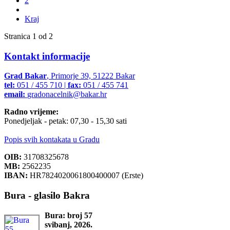
2
Kraj
Stranica 1 od 2
Kontakt informacije
Grad Bakar
, Primorje 39, 51222 Bakar
tel:
051 / 455 710 |
fax:
051 / 455 741
email:
gradonacelnik@bakar.hr
Radno vrijeme:
Ponedjeljak - petak: 07,30 - 15,30 sati
Popis svih kontakata u Gradu
OIB:
31708325678
MB:
2562235
IBAN:
HR7824020061800400007 (Erste)
Bura - glasilo Bakra
Bura: broj 57
svibanj, 2026.