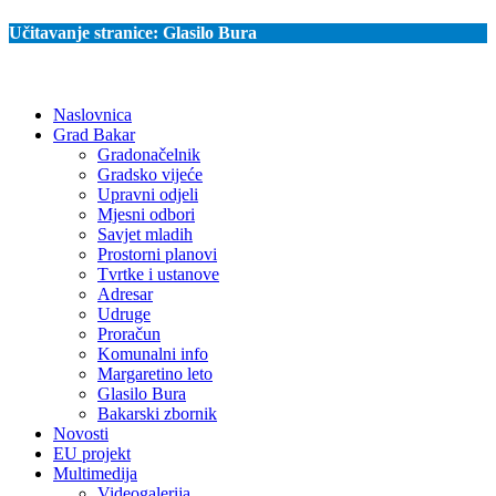
Učitavanje stranice:
Glasilo Bura
Naslovnica
Grad Bakar
Gradonačelnik
Gradsko vijeće
Upravni odjeli
Mjesni odbori
Savjet mladih
Prostorni planovi
Tvrtke i ustanove
Adresar
Udruge
Proračun
Komunalni info
Margaretino leto
Glasilo Bura
Bakarski zbornik
Novosti
EU projekt
Multimedija
Videogalerija