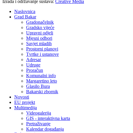
Izrada i održavanje sustava:
Creative Media
Naslovnica
Grad Bakar
Gradonačelnik
Gradsko vijeće
Upravni odjeli
Mjesni odbori
Savjet mladih
Prostorni planovi
Tvrtke i ustanove
Adresar
Udruge
Proračun
Komunalni info
Margaretino leto
Glasilo Bura
Bakarski zbornik
Novosti
EU projekt
Multimedija
Videogalerija
GIS - interaktivna karta
Pretraživanje
Kalendar događanja