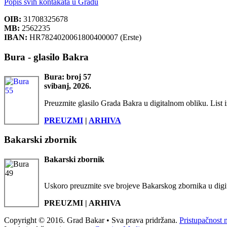
Popis svih kontakata u Gradu
OIB:
31708325678
MB:
2562235
IBAN:
HR7824020061800400007 (Erste)
Bura - glasilo Bakra
Bura: broj 57
svibanj, 2026.
Preuzmite glasilo Grada Bakra u digitalnom obliku. List i
PREUZMI
|
ARHIVA
Bakarski zbornik
Bakarski zbornik
Uskoro preuzmite sve brojeve Bakarskog zbornika u digi
PREUZMI | ARHIVA
Copyright © 2016. Grad Bakar • Sva prava pridržana.
Pristupačnost 