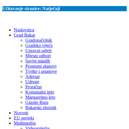
Učitavanje stranice:
Natječaji
Naslovnica
Grad Bakar
Gradonačelnik
Gradsko vijeće
Upravni odjeli
Mjesni odbori
Savjet mladih
Prostorni planovi
Tvrtke i ustanove
Adresar
Udruge
Proračun
Komunalni info
Margaretino leto
Glasilo Bura
Bakarski zbornik
Novosti
EU projekt
Multimedija
Videogalerija