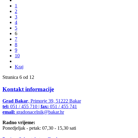
1
2
3
4
5
6
7
8
9
10
Kraj
Stranica 6 od 12
Kontakt informacije
Grad Bakar
, Primorje 39, 51222 Bakar
tel:
051 / 455 710 |
fax:
051 / 455 741
email:
gradonacelnik@bakar.hr
Radno vrijeme:
Ponedjeljak - petak: 07,30 - 15,30 sati