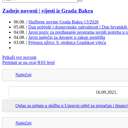
Zadnje novosti | vijesti iz Grada Bakra
06.08. |
Službene novine Grada Bakra 13/2026
05.08. |
Dan pobjede i domovinske zahvalnosti i Dan hrvatskih 
04.08. |
Javni poziv za predlaganje programa javnih potreba u 
04.08. |
Javni natječaj za davanje u zakup zemljišta
03.08. |
Prijenos uživo: 9. sjednica Gradskog vijeća
Prikaži sve novosti
Pretplati se na ovaj RSS feed
Natječaji
16.09.2021.
Oglas za prijam u službu u Upravni odjel za proračun i financi
Natječaji