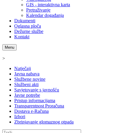
GIS - interaktivna karta
Pretraživanje
Kalendar događanja
Dokumenti
Oglasna ploča
Dežurne službe
Kontakt
Menu
>
Natječaji
Javna nabava
Službene novine
Službeni akti
Savjetovanje s javnošću
Javne potrebe
Pristup informacijama
Transparentnost Proračuna
Dostava e-Računa
Izbori
Zbrinjavanje glomaznog otpada