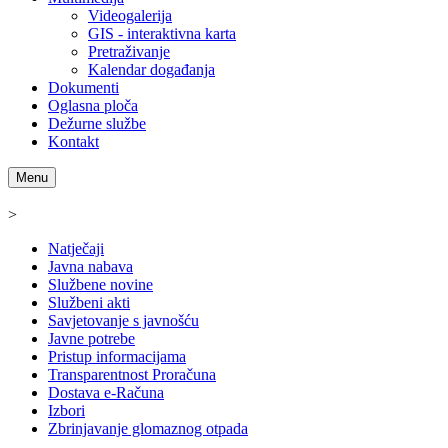
Videogalerija
GIS - interaktivna karta
Pretraživanje
Kalendar događanja
Dokumenti
Oglasna ploča
Dežurne službe
Kontakt
Menu
>
Natječaji
Javna nabava
Službene novine
Službeni akti
Savjetovanje s javnošću
Javne potrebe
Pristup informacijama
Transparentnost Proračuna
Dostava e-Računa
Izbori
Zbrinjavanje glomaznog otpada