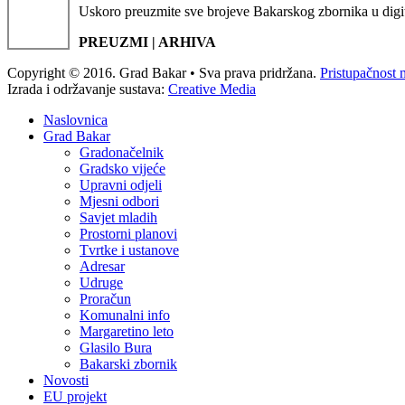
Uskoro preuzmite sve brojeve Bakarskog zbornika u digi
PREUZMI | ARHIVA
Copyright © 2016. Grad Bakar • Sva prava pridržana.
Pristupačnost 
Izrada i održavanje sustava:
Creative Media
Naslovnica
Grad Bakar
Gradonačelnik
Gradsko vijeće
Upravni odjeli
Mjesni odbori
Savjet mladih
Prostorni planovi
Tvrtke i ustanove
Adresar
Udruge
Proračun
Komunalni info
Margaretino leto
Glasilo Bura
Bakarski zbornik
Novosti
EU projekt