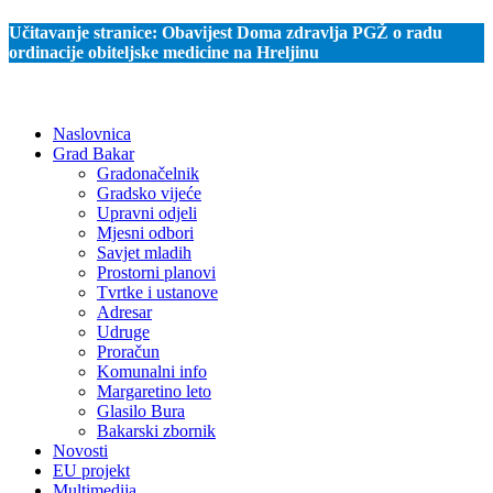
Učitavanje stranice:
Obavijest Doma zdravlja PGŽ o radu
ordinacije obiteljske medicine na Hreljinu
Naslovnica
Grad Bakar
Gradonačelnik
Gradsko vijeće
Upravni odjeli
Mjesni odbori
Savjet mladih
Prostorni planovi
Tvrtke i ustanove
Adresar
Udruge
Proračun
Komunalni info
Margaretino leto
Glasilo Bura
Bakarski zbornik
Novosti
EU projekt
Multimedija