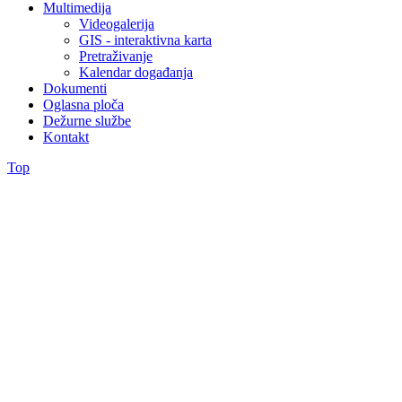
Multimedija
Videogalerija
GIS - interaktivna karta
Pretraživanje
Kalendar događanja
Dokumenti
Oglasna ploča
Dežurne službe
Kontakt
Top