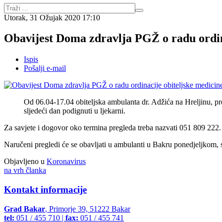
Utorak, 31 Ožujak 2020 17:10
Obavijest Doma zdravlja PGŽ o radu ordin
Ispis
Pošalji e-mail
Od 06.04-17.04 obiteljska ambulanta dr. Adžića na Hreljinu, pre
sljedeći dan podignuti u ljekarni.
Za savjete i dogovor oko termina pregleda treba nazvati 051 809 222.
Naručeni pregledi će se obavljati u ambulanti u Bakru ponedjeljkom, 
Objavljeno u
Koronavirus
na vrh članka
Kontakt informacije
Grad Bakar
, Primorje 39, 51222 Bakar
tel:
051 / 455 710 |
fax:
051 / 455 741