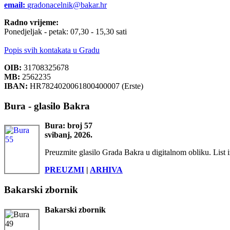
email:
gradonacelnik@bakar.hr
Radno vrijeme:
Ponedjeljak - petak: 07,30 - 15,30 sati
Popis svih kontakata u Gradu
OIB:
31708325678
MB:
2562235
IBAN:
HR7824020061800400007 (Erste)
Bura - glasilo Bakra
Bura: broj 57
svibanj, 2026.
Preuzmite glasilo Grada Bakra u digitalnom obliku. List i
PREUZMI
|
ARHIVA
Bakarski zbornik
Bakarski zbornik