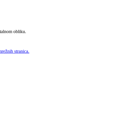
talnom obliku.
mrežnih stranica.