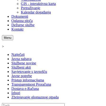
GIS - interaktivna karta
Pretraživanje
Kalendar događanja
Dokumenti
Oglasna ploča
Dežurne službe
Kontakt
Menu
>
Natječaji
Javna nabava
Službene novine
Službeni akti
Savjetovanje s javnošću
Javne potrebe
Pristup informacijama
Transparentnost Proračuna
Dostava e-Računa
Izbori
Zbrinjavanje glomaznog otpada