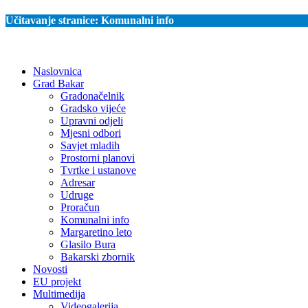
Učitavanje stranice:
Komunalni info
Naslovnica
Grad Bakar
Gradonačelnik
Gradsko vijeće
Upravni odjeli
Mjesni odbori
Savjet mladih
Prostorni planovi
Tvrtke i ustanove
Adresar
Udruge
Proračun
Komunalni info
Margaretino leto
Glasilo Bura
Bakarski zbornik
Novosti
EU projekt
Multimedija
Videogalerija