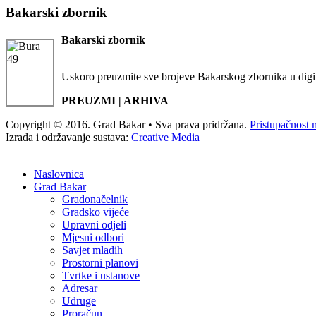
Bakarski zbornik
Bakarski zbornik
Uskoro preuzmite sve brojeve Bakarskog zbornika u digi
PREUZMI | ARHIVA
Copyright © 2016. Grad Bakar • Sva prava pridržana.
Pristupačnost 
Izrada i održavanje sustava:
Creative Media
Naslovnica
Grad Bakar
Gradonačelnik
Gradsko vijeće
Upravni odjeli
Mjesni odbori
Savjet mladih
Prostorni planovi
Tvrtke i ustanove
Adresar
Udruge
Proračun