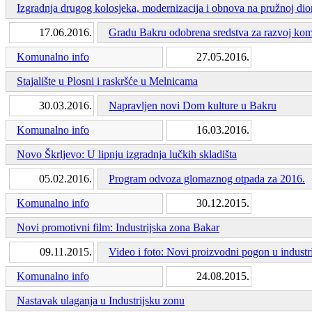
Izgradnja drugog kolosjeka, modernizacija i obnova na pružnoj dio
17.06.2016.
Gradu Bakru odobrena sredstva za razvoj ko
Komunalno info
27.05.2016.
Stajalište u Plosni i raskršće u Melnicama
30.03.2016.
Napravljen novi Dom kulture u Bakru
Komunalno info
16.03.2016.
Novo Škrljevo: U lipnju izgradnja lučkih skladišta
05.02.2016.
Program odvoza glomaznog otpada za 2016.
Komunalno info
30.12.2015.
Novi promotivni film: Industrijska zona Bakar
09.11.2015.
Video i foto: Novi proizvodni pogon u industri
Komunalno info
24.08.2015.
Nastavak ulaganja u Industrijsku zonu