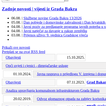
Zadnje novosti | vijesti iz Grada Bakra
06.08. |
Službene novine Grada Bakra 13/2026
05.08. |
Dan pobjede i domovinske zahvalnosti i Dan hrvatskih 
04.08. |
Javni poziv za predlaganje programa javnih potreba u 
04.08. |
Javni natječaj za davanje u zakup zemljišta
03.08. |
Prijenos uživo: 9. sjednica Gradskog vijeća
Prikaži sve novosti
Pretplati se na ovaj RSS feed
Obavijesti
15.10.2025.
Opći uvjeti i cjenici - dimnjačarske usluge
01.10.2024.
Javna rasprava o prijedlogu V. izmjena i dop
Grad Baka
Obavijesti
07.11.2023.
Analiza upravljanja komunalnom infrastrukturom Grada Bakra
20.02.2019.
Odvoz glomaznog otpada na zahtjev korisnika
email:
grado