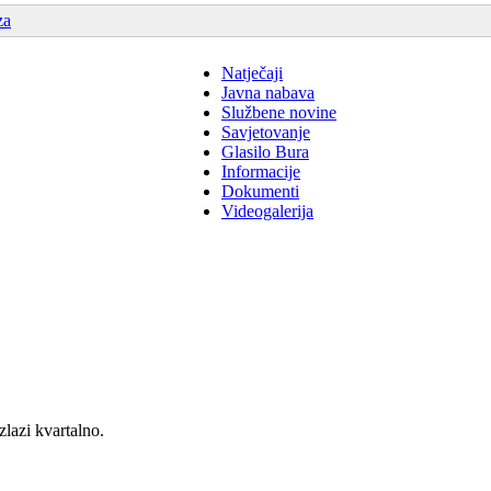
za
Natječaji
Javna nabava
Službene novine
Savjetovanje
Glasilo Bura
Informacije
Dokumenti
Videogalerija
zlazi kvartalno.