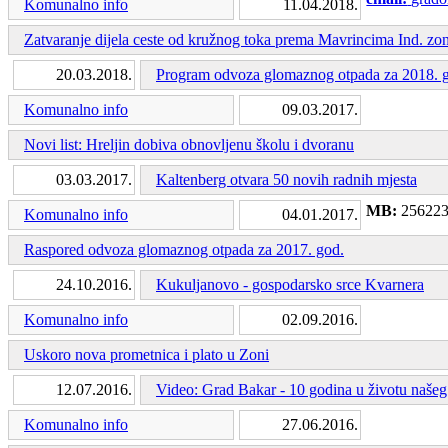
Komunalno info
11.04.2018.
Zatvaranje dijela ceste od kružnog toka prema Mavrincima Ind. zo
20.03.2018.
Program odvoza glomaznog otpada za 2018. 
Komunalno info
09.03.2017.
Novi list: Hreljin dobiva obnovljenu školu i dvoranu
03.03.2017.
Kaltenberg otvara 50 novih radnih mjesta
MB:
25622
Komunalno info
04.01.2017.
Raspored odvoza glomaznog otpada za 2017. god.
24.10.2016.
Kukuljanovo - gospodarsko srce Kvarnera
Komunalno info
02.09.2016.
Uskoro nova prometnica i plato u Zoni
12.07.2016.
Video: Grad Bakar - 10 godina u životu našeg
Komunalno info
27.06.2016.