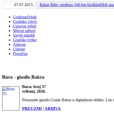
07.07.2013.
Bakar Bike: uređeno 160 km biciklističkih sta
Gradonačelnik
Gradsko vijeće
Upravni odjeli
Mjesni odbori
Savjet mladih
Gradske tvrtke
Adresar
Udruge
Proračun
Bura - glasilo Bakra
Bura: broj 57
svibanj, 2026.
Preuzmite glasilo Grada Bakra u digitalnom obliku. List i
PREUZMI
|
ARHIVA