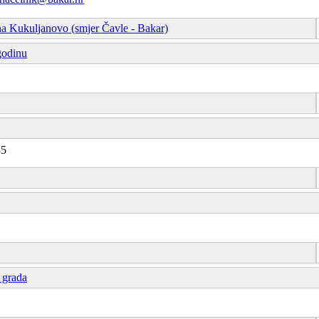
na Kukuljanovo (smjer Čavle - Bakar)
godinu
35
 grada