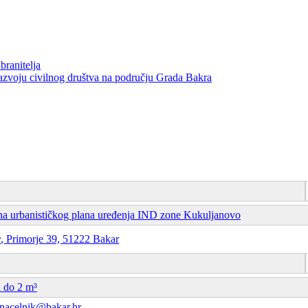
branitelja
razvoju civilnog društva na području Grada Bakra
una urbanističkog plana uređenja IND zone Kukuljanovo
r
, Primorje 39, 51222 Bakar
 do 2 m³
nacelnik@bakar.hr