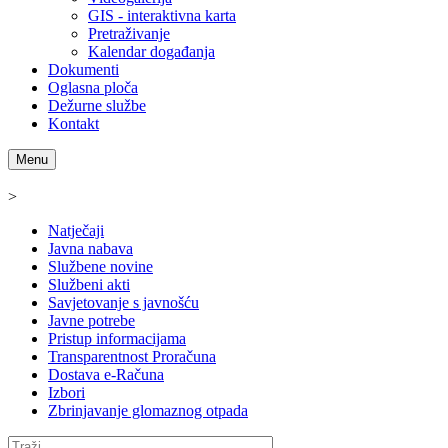
GIS - interaktivna karta
Pretraživanje
Kalendar događanja
Dokumenti
Oglasna ploča
Dežurne službe
Kontakt
Menu
>
Natječaji
Javna nabava
Službene novine
Službeni akti
Savjetovanje s javnošću
Javne potrebe
Pristup informacijama
Transparentnost Proračuna
Dostava e-Računa
Izbori
Zbrinjavanje glomaznog otpada