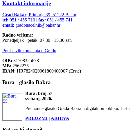
Kontakt informacije
Grad Bakar
, Primorje 39, 51222 Bakar
tel:
051 / 455 710 |
fax:
051 / 455 741
email:
gradonacelnik@bakar.hr
Radno vrijeme:
Ponedjeljak - petak: 07,30 - 15,30 sati
Popis svih kontakata u Gradu
OIB:
31708325678
MB:
2562235
IBAN:
HR7824020061800400007 (Erste)
Bura - glasilo Bakra
Bura: broj 57
svibanj, 2026.
Preuzmite glasilo Grada Bakra u digitalnom obliku. List i
PREUZMI
|
ARHIVA
Bakarski zbornik