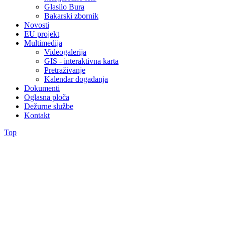
Glasilo Bura
Bakarski zbornik
Novosti
EU projekt
Multimedija
Videogalerija
GIS - interaktivna karta
Pretraživanje
Kalendar događanja
Dokumenti
Oglasna ploča
Dežurne službe
Kontakt
Top