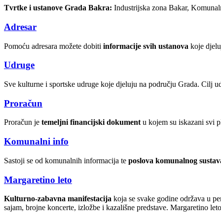
Tvrtke i ustanove Grada Bakra:
Industrijska zona Bakar, Komunaln
Adresar
Pomoću adresara možete dobiti
informacije svih ustanova
koje djelu
Udruge
Sve kulturne i sportske udruge koje djeluju na području Grada. Cilj u
Proračun
Proračun je
temeljni financijski dokument
u kojem su iskazani svi pl
Komunalni info
Sastoji se od komunalnih informacija te
poslova komunalnog sustav
Margaretino leto
Kulturno-zabavna manifestacija
koja se svake godine održava u per
sajam, brojne koncerte, izložbe i kazališne predstave. Margaretino let