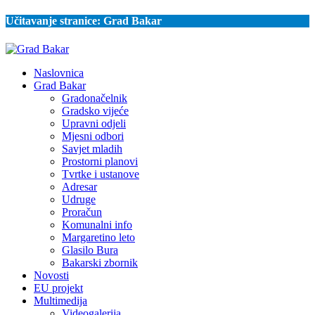
Učitavanje stranice:
Grad Bakar
Naslovnica
Grad Bakar
Gradonačelnik
Gradsko vijeće
Upravni odjeli
Mjesni odbori
Savjet mladih
Prostorni planovi
Tvrtke i ustanove
Adresar
Udruge
Proračun
Komunalni info
Margaretino leto
Glasilo Bura
Bakarski zbornik
Novosti
EU projekt
Multimedija
Videogalerija