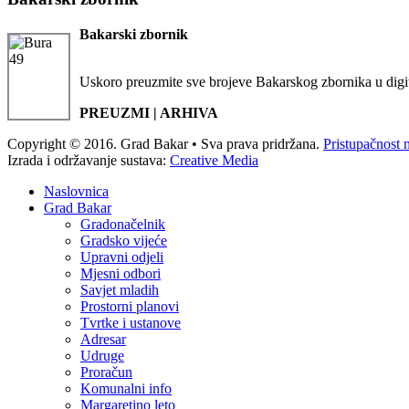
Bakarski zbornik
Uskoro preuzmite sve brojeve Bakarskog zbornika u digi
PREUZMI | ARHIVA
Copyright © 2016. Grad Bakar • Sva prava pridržana.
Pristupačnost 
Izrada i održavanje sustava:
Creative Media
Naslovnica
Grad Bakar
Gradonačelnik
Gradsko vijeće
Upravni odjeli
Mjesni odbori
Savjet mladih
Prostorni planovi
Tvrtke i ustanove
Adresar
Udruge
Proračun
Komunalni info
Margaretino leto