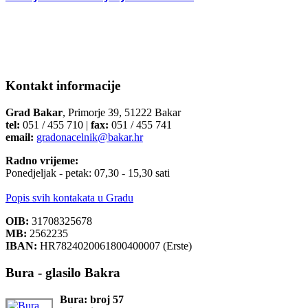
Kontakt informacije
Grad Bakar
, Primorje 39, 51222 Bakar
tel:
051 / 455 710 |
fax:
051 / 455 741
email:
gradonacelnik@bakar.hr
Radno vrijeme:
Ponedjeljak - petak: 07,30 - 15,30 sati
Popis svih kontakata u Gradu
OIB:
31708325678
MB:
2562235
IBAN:
HR7824020061800400007 (Erste)
Bura - glasilo Bakra
Bura: broj 57