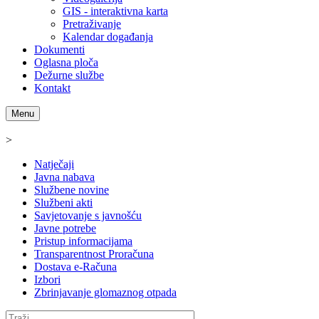
GIS - interaktivna karta
Pretraživanje
Kalendar događanja
Dokumenti
Oglasna ploča
Dežurne službe
Kontakt
Menu
>
Natječaji
Javna nabava
Službene novine
Službeni akti
Savjetovanje s javnošću
Javne potrebe
Pristup informacijama
Transparentnost Proračuna
Dostava e-Računa
Izbori
Zbrinjavanje glomaznog otpada