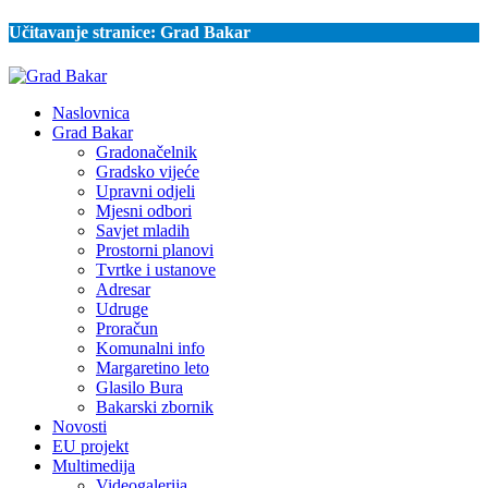
Učitavanje stranice:
Grad Bakar
Naslovnica
Grad Bakar
Gradonačelnik
Gradsko vijeće
Upravni odjeli
Mjesni odbori
Savjet mladih
Prostorni planovi
Tvrtke i ustanove
Adresar
Udruge
Proračun
Komunalni info
Margaretino leto
Glasilo Bura
Bakarski zbornik
Novosti
EU projekt
Multimedija
Videogalerija