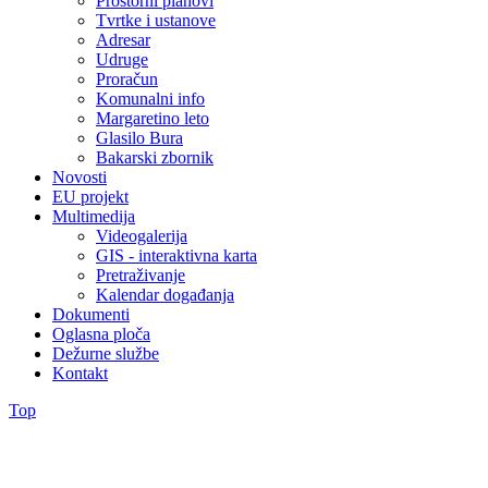
Prostorni planovi
Tvrtke i ustanove
Adresar
Udruge
Proračun
Komunalni info
Margaretino leto
Glasilo Bura
Bakarski zbornik
Novosti
EU projekt
Multimedija
Videogalerija
GIS - interaktivna karta
Pretraživanje
Kalendar događanja
Dokumenti
Oglasna ploča
Dežurne službe
Kontakt
Top