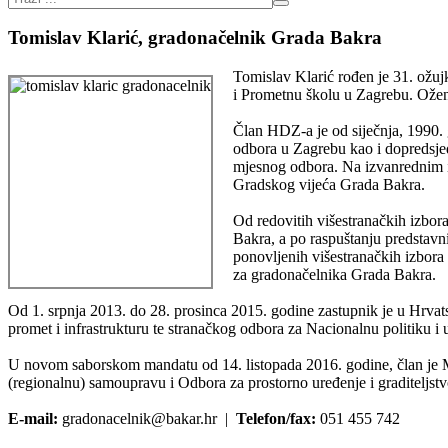
Tomislav Klarić, gradonačelnik Grada Bakra
Tomislav Klarić rođen je 31. ožuj
i Prometnu školu u Zagrebu. Ožen
Član HDZ-a je od siječnja, 1990. 
odbora u Zagrebu kao i dopredsje
mjesnog odbora. Na izvanrednim i
Gradskog vijeća Grada Bakra.
Od redovitih višestranačkih izbo
Bakra, a po raspuštanju predstav
ponovljenih višestranačkih izbor
za gradonačelnika Grada Bakra.
Od 1. srpnja 2013. do 28. prosinca 2015. godine zastupnik je u Hrvat
promet i infrastrukturu te stranačkog odbora za Nacionalnu politiku 
U novom saborskom mandatu od 14. listopada 2016. godine, član je M
(regionalnu) samoupravu i Odbora za prostorno uređenje i graditeljst
E-mail:
gradonacelnik@bakar.hr |
Telefon/fax:
051 455 742