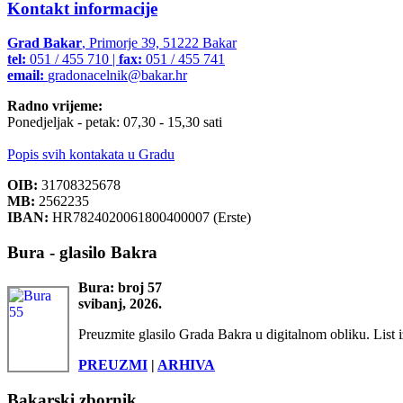
Kontakt informacije
Grad Bakar
, Primorje 39, 51222 Bakar
tel:
051 / 455 710 |
fax:
051 / 455 741
email:
gradonacelnik@bakar.hr
Radno vrijeme:
Ponedjeljak - petak: 07,30 - 15,30 sati
Popis svih kontakata u Gradu
OIB:
31708325678
MB:
2562235
IBAN:
HR7824020061800400007 (Erste)
Bura - glasilo Bakra
Bura: broj 57
svibanj, 2026.
Preuzmite glasilo Grada Bakra u digitalnom obliku. List i
PREUZMI
|
ARHIVA
Bakarski zbornik