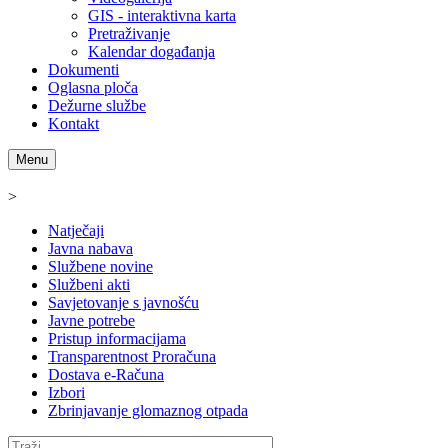
GIS - interaktivna karta
Pretraživanje
Kalendar događanja
Dokumenti
Oglasna ploča
Dežurne službe
Kontakt
Menu
>
Natječaji
Javna nabava
Službene novine
Službeni akti
Savjetovanje s javnošću
Javne potrebe
Pristup informacijama
Transparentnost Proračuna
Dostava e-Računa
Izbori
Zbrinjavanje glomaznog otpada