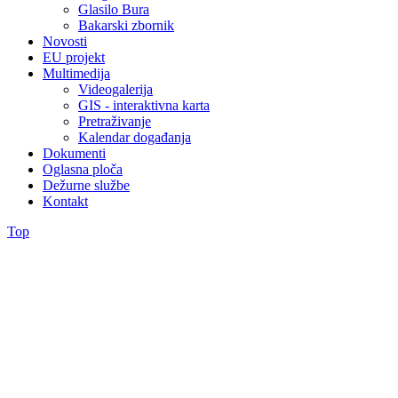
Glasilo Bura
Bakarski zbornik
Novosti
EU projekt
Multimedija
Videogalerija
GIS - interaktivna karta
Pretraživanje
Kalendar događanja
Dokumenti
Oglasna ploča
Dežurne službe
Kontakt
Top