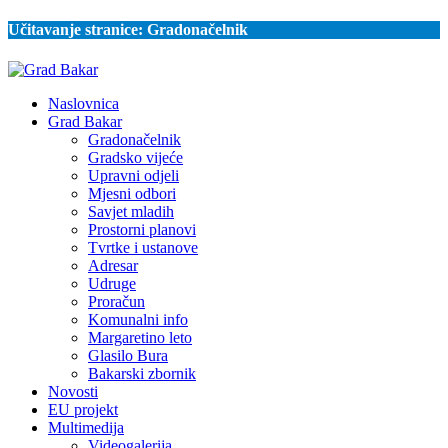
Učitavanje stranice:
Gradonačelnik
Naslovnica
Grad Bakar
Gradonačelnik
Gradsko vijeće
Upravni odjeli
Mjesni odbori
Savjet mladih
Prostorni planovi
Tvrtke i ustanove
Adresar
Udruge
Proračun
Komunalni info
Margaretino leto
Glasilo Bura
Bakarski zbornik
Novosti
EU projekt
Multimedija
Videogalerija