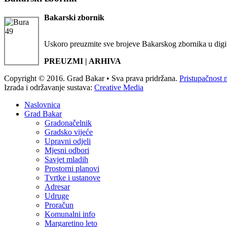
Bakarski zbornik
Uskoro preuzmite sve brojeve Bakarskog zbornika u digi
PREUZMI | ARHIVA
Copyright © 2016. Grad Bakar • Sva prava pridržana.
Pristupačnost 
Izrada i održavanje sustava:
Creative Media
Naslovnica
Grad Bakar
Gradonačelnik
Gradsko vijeće
Upravni odjeli
Mjesni odbori
Savjet mladih
Prostorni planovi
Tvrtke i ustanove
Adresar
Udruge
Proračun
Komunalni info
Margaretino leto