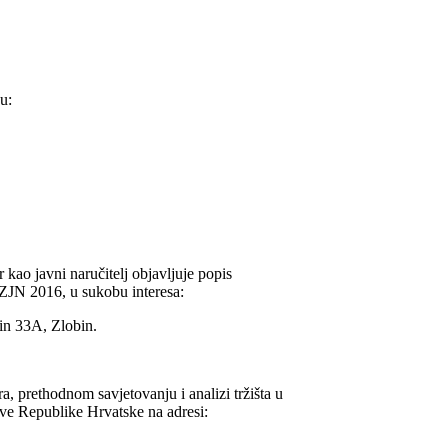
u:
ao javni naručitelj objavljuje popis
. ZJN 2016, u sukobu interesa:
n 33A, Zlobin.
, prethodnom savjetovanju i analizi tržišta u
ave Republike Hrvatske na adresi: