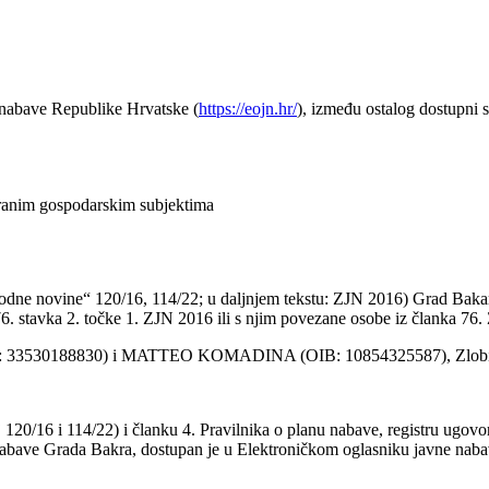
 nabave Republike Hrvatske (
https://eojn.hr/
), između ostalog dostupni s
iranim gospodarskim subjektima
odne novine“ 120/16, 114/22; u daljnjem tekstu: ZJN 2016) Grad Bakar k
 76. stavka 2. točke 1. ZJN 2016 ili s njim povezane osobe iz članka 76
 33530188830) i MATTEO KOMADINA (OIB: 10854325587), Zlobi
0/16 i 114/22) i članku 4. Pravilnika o planu nabave, registru ugovora
 nabave Grada Bakra, dostupan je u Elektroničkom oglasniku javne nab