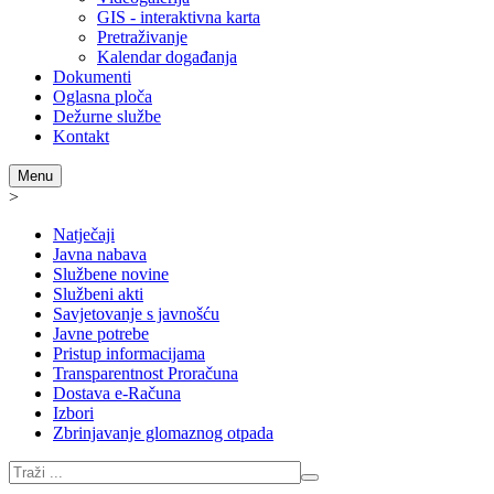
GIS - interaktivna karta
Pretraživanje
Kalendar događanja
Dokumenti
Oglasna ploča
Dežurne službe
Kontakt
Menu
>
Natječaji
Javna nabava
Službene novine
Službeni akti
Savjetovanje s javnošću
Javne potrebe
Pristup informacijama
Transparentnost Proračuna
Dostava e-Računa
Izbori
Zbrinjavanje glomaznog otpada