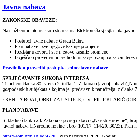
Javna nabava
ZAKONSKE OBAVEZE:
Na službenim internetskim stranicama Elektroničkog oglasnika javne
Postupci javne nabave Grada Bakra
Plan nabave i sve njegove kasnije promjene
Registar ugovora i sve njegove kasnije promjene
Izvješća o provedenim prethodnim savjetovanjima sa zainteres
Pravilnik o provedbi postupka jednostavne nabave
SPRJEČAVANJE SUKOBA INTERESA
Temeljem članka 80. stavka 2. točke 1. Zakona o javnoj nabavi („Nar
gospodarskih subjekata s kojima je, predstavnik naručitelja iz članka
· RENT A BOAT, OBRT ZA USLUGE, suvl. FILIP KLARIĆ (OIB:
PLAN NABAVE
Sukladno članku 28. Zakona o javnoj nabavi („Narodne novine“, broj 12
javnoj nabavi („Narodne novine“, broj 101/17, 114/20, 30/23), Plan
https://eojn.hr/plan-eo/9728
- Plan nabave za 2026. Godinu