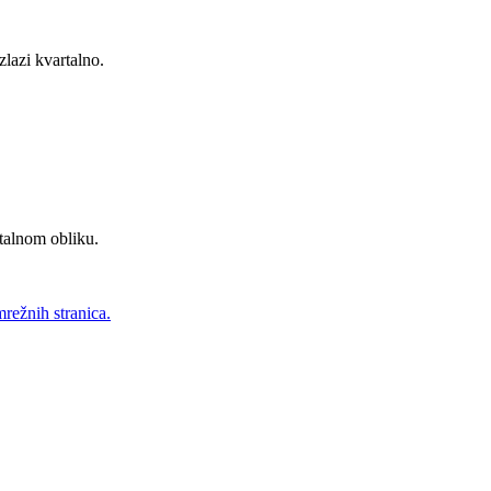
zlazi kvartalno.
talnom obliku.
mrežnih stranica.