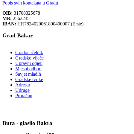
Popis svih kontakata u Gradu
OIB:
31708325678
MB:
2562235
IBAN:
HR7824020061800400007 (Erste)
Grad Bakar
Gradonačelnik
Gradsko vijeće
Upravni odjeli
Mjesni odbori
Savjet mladih
Gradske tvrtke
Adresar
Udruge
Proračun
Bura - glasilo Bakra