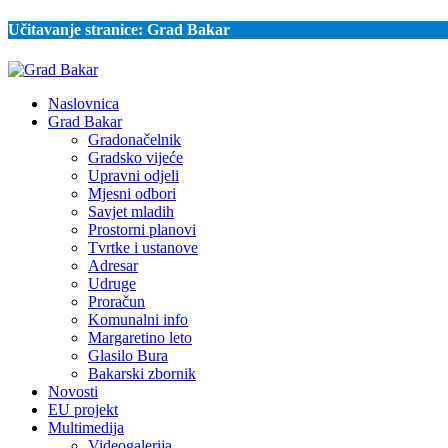
Učitavanje stranice:
Grad Bakar
Naslovnica
Grad Bakar
Gradonačelnik
Gradsko vijeće
Upravni odjeli
Mjesni odbori
Savjet mladih
Prostorni planovi
Tvrtke i ustanove
Adresar
Udruge
Proračun
Komunalni info
Margaretino leto
Glasilo Bura
Bakarski zbornik
Novosti
EU projekt
Multimedija
Videogalerija