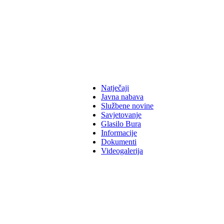
Natječaji
Javna nabava
Službene novine
Savjetovanje
Glasilo Bura
Informacije
Dokumenti
Videogalerija