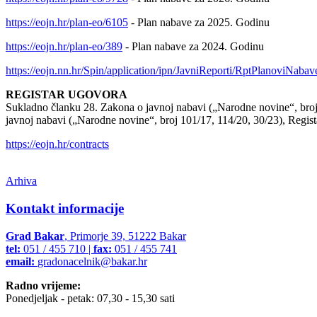
https://eojn.hr/plan-eo/6105
- Plan nabave za 2025. Godinu
https://eojn.hr/plan-eo/389
- Plan nabave za 2024. Godinu
https://eojn.nn.hr/Spin/application/ipn/JavniReporti/RptPlanoviNabav
REGISTAR UGOVORA
Sukladno članku 28. Zakona o javnoj nabavi („Narodne novine“, broj 12
javnoj nabavi („Narodne novine“, broj 101/17, 114/20, 30/23), Regis
https://eojn.hr/contracts
Arhiva
Kontakt informacije
Grad Bakar
, Primorje 39, 51222 Bakar
tel:
051 / 455 710 |
fax:
051 / 455 741
email:
gradonacelnik@bakar.hr
Radno vrijeme:
Ponedjeljak - petak: 07,30 - 15,30 sati