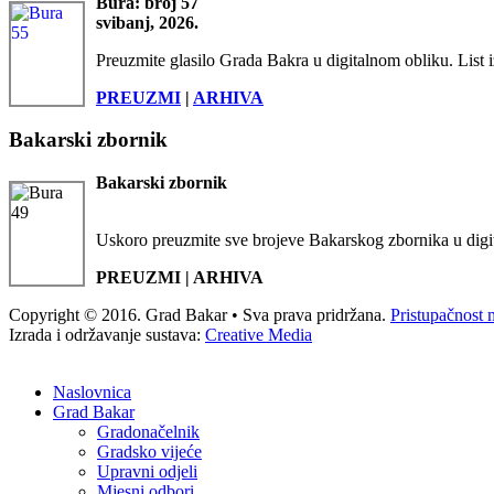
Bura: broj 57
svibanj, 2026.
Preuzmite glasilo Grada Bakra u digitalnom obliku. List i
PREUZMI
|
ARHIVA
Bakarski zbornik
Bakarski zbornik
Uskoro preuzmite sve brojeve Bakarskog zbornika u digi
PREUZMI | ARHIVA
Copyright © 2016. Grad Bakar • Sva prava pridržana.
Pristupačnost 
Izrada i održavanje sustava:
Creative Media
Naslovnica
Grad Bakar
Gradonačelnik
Gradsko vijeće
Upravni odjeli
Mjesni odbori