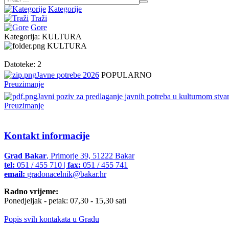
Kategorije
Traži
Gore
Kategorija: KULTURA
KULTURA
Datoteke: 2
Javne potrebe 2026
POPULARNO
Preuzimanje
Javni poziv za predlaganje javnih potreba u kulturnom stvar
Preuzimanje
Kontakt informacije
Grad Bakar
, Primorje 39, 51222 Bakar
tel:
051 / 455 710 |
fax:
051 / 455 741
email:
gradonacelnik@bakar.hr
Radno vrijeme:
Ponedjeljak - petak: 07,30 - 15,30 sati
Popis svih kontakata u Gradu