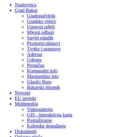
Naslovnica
Grad Bakar
Gradonačelnik
Gradsko vijeće
Upravni odjeli
Mjesni odbori
Savjet mladih
Prostorni planovi
Tvrtke i ustanove
Adresar
Udruge
Proračun
Komunalni info
Margaretino leto
Glasilo Bura
Bakarski zbornik
Novosti
EU projekt
Multimedija
Videogalerija
GIS - interaktivna karta
Pretraživanje
Kalendar događanja
Dokumenti
Oglasna ploča