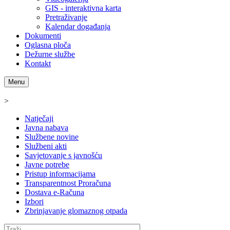
GIS - interaktivna karta
Pretraživanje
Kalendar događanja
Dokumenti
Oglasna ploča
Dežurne službe
Kontakt
Menu
>
Natječaji
Javna nabava
Službene novine
Službeni akti
Savjetovanje s javnošću
Javne potrebe
Pristup informacijama
Transparentnost Proračuna
Dostava e-Računa
Izbori
Zbrinjavanje glomaznog otpada