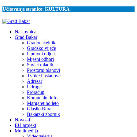
Učitavanje stranice:
KULTURA
Naslovnica
Grad Bakar
Gradonačelnik
Gradsko vijeće
Upravni odjeli
Mjesni odbori
Savjet mladih
Prostorni planovi
Tvrtke i ustanove
Adresar
Udruge
Proračun
Komunalni info
Margaretino leto
Glasilo Bura
Bakarski zbornik
Novosti
EU projekt
Multimedija
Videogalerija