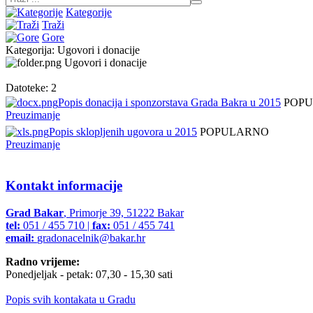
Kategorije
Traži
Gore
Kategorija: Ugovori i donacije
Ugovori i donacije
Datoteke: 2
Popis donacija i sponzorstava Grada Bakra u 2015
POP
Preuzimanje
Popis sklopljenih ugovora u 2015
POPULARNO
Preuzimanje
Kontakt informacije
Grad Bakar
, Primorje 39, 51222 Bakar
tel:
051 / 455 710 |
fax:
051 / 455 741
email:
gradonacelnik@bakar.hr
Radno vrijeme:
Ponedjeljak - petak: 07,30 - 15,30 sati
Popis svih kontakata u Gradu