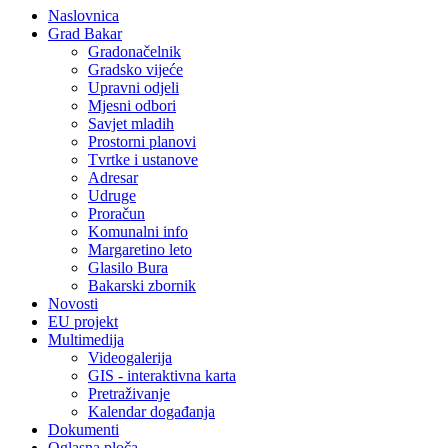
Naslovnica
Grad Bakar
Gradonačelnik
Gradsko vijeće
Upravni odjeli
Mjesni odbori
Savjet mladih
Prostorni planovi
Tvrtke i ustanove
Adresar
Udruge
Proračun
Komunalni info
Margaretino leto
Glasilo Bura
Bakarski zbornik
Novosti
EU projekt
Multimedija
Videogalerija
GIS - interaktivna karta
Pretraživanje
Kalendar događanja
Dokumenti
Oglasna ploča