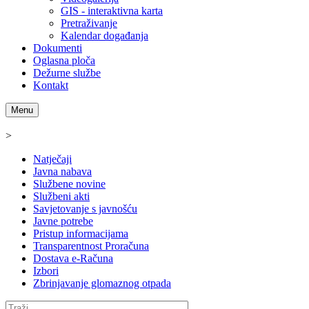
GIS - interaktivna karta
Pretraživanje
Kalendar događanja
Dokumenti
Oglasna ploča
Dežurne službe
Kontakt
Menu
>
Natječaji
Javna nabava
Službene novine
Službeni akti
Savjetovanje s javnošću
Javne potrebe
Pristup informacijama
Transparentnost Proračuna
Dostava e-Računa
Izbori
Zbrinjavanje glomaznog otpada