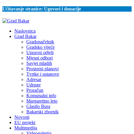
Učitavanje stranice:
Ugovori i donacije
Naslovnica
Grad Bakar
Gradonačelnik
Gradsko vijeće
Upravni odjeli
Mjesni odbori
Savjet mladih
Prostorni planovi
Tvrtke i ustanove
Adresar
Udruge
Proračun
Komunalni info
Margaretino leto
Glasilo Bura
Bakarski zbornik
Novosti
EU projekt
Multimedija
Videogalerija