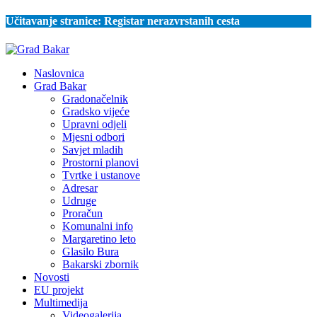
Učitavanje stranice:
Registar nerazvrstanih cesta
Naslovnica
Grad Bakar
Gradonačelnik
Gradsko vijeće
Upravni odjeli
Mjesni odbori
Savjet mladih
Prostorni planovi
Tvrtke i ustanove
Adresar
Udruge
Proračun
Komunalni info
Margaretino leto
Glasilo Bura
Bakarski zbornik
Novosti
EU projekt
Multimedija
Videogalerija