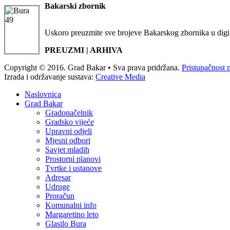
Bakarski zbornik
Uskoro preuzmite sve brojeve Bakarskog zbornika u digi
PREUZMI | ARHIVA
Copyright © 2016. Grad Bakar • Sva prava pridržana.
Pristupačnost 
Izrada i održavanje sustava:
Creative Media
Naslovnica
Grad Bakar
Gradonačelnik
Gradsko vijeće
Upravni odjeli
Mjesni odbori
Savjet mladih
Prostorni planovi
Tvrtke i ustanove
Adresar
Udruge
Proračun
Komunalni info
Margaretino leto
Glasilo Bura