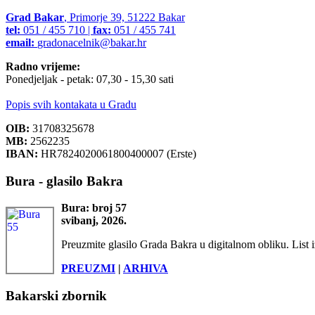
Grad Bakar
, Primorje 39, 51222 Bakar
tel:
051 / 455 710 |
fax:
051 / 455 741
email:
gradonacelnik@bakar.hr
Radno vrijeme:
Ponedjeljak - petak: 07,30 - 15,30 sati
Popis svih kontakata u Gradu
OIB:
31708325678
MB:
2562235
IBAN:
HR7824020061800400007 (Erste)
Bura - glasilo Bakra
Bura: broj 57
svibanj, 2026.
Preuzmite glasilo Grada Bakra u digitalnom obliku. List i
PREUZMI
|
ARHIVA
Bakarski zbornik