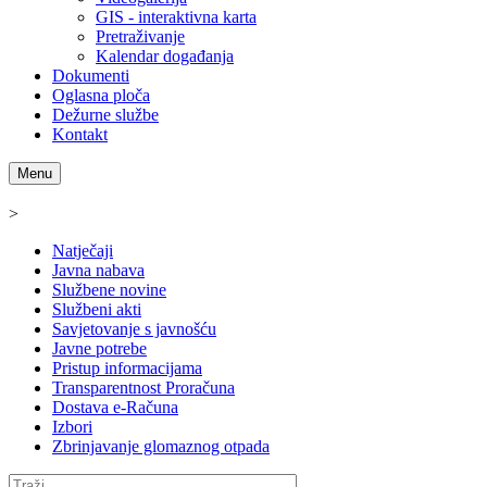
GIS - interaktivna karta
Pretraživanje
Kalendar događanja
Dokumenti
Oglasna ploča
Dežurne službe
Kontakt
Menu
>
Natječaji
Javna nabava
Službene novine
Službeni akti
Savjetovanje s javnošću
Javne potrebe
Pristup informacijama
Transparentnost Proračuna
Dostava e-Računa
Izbori
Zbrinjavanje glomaznog otpada