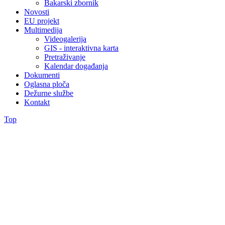
Bakarski zbornik
Novosti
EU projekt
Multimedija
Videogalerija
GIS - interaktivna karta
Pretraživanje
Kalendar događanja
Dokumenti
Oglasna ploča
Dežurne službe
Kontakt
Top