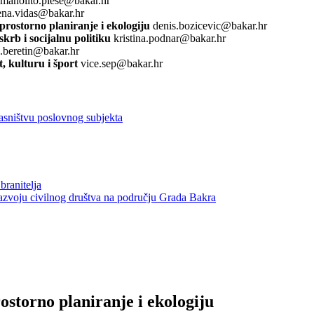
manolito.plese@bakar.hr
ena.vidas@bakar.hr
rostorno planiranje i ekologiju
denis.bozicevic@bakar.hr
skrb i socijalnu politiku
kristina.podnar@bakar.hr
.beretin@bakar.hr
, kulturu i šport
vice.sep@bakar.hr
asništvu poslovnog subjekta
branitelja
razvoju civilnog društva na području Grada Bakra
storno planiranje i ekologiju