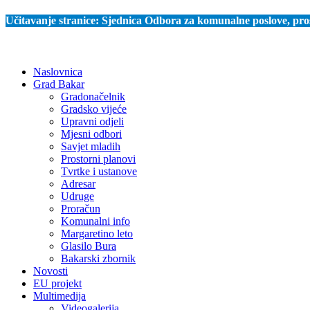
Učitavanje stranice:
Sjednica Odbora za komunalne poslove, prost
Naslovnica
Grad Bakar
Gradonačelnik
Gradsko vijeće
Upravni odjeli
Mjesni odbori
Savjet mladih
Prostorni planovi
Tvrtke i ustanove
Adresar
Udruge
Proračun
Komunalni info
Margaretino leto
Glasilo Bura
Bakarski zbornik
Novosti
EU projekt
Multimedija
Videogalerija