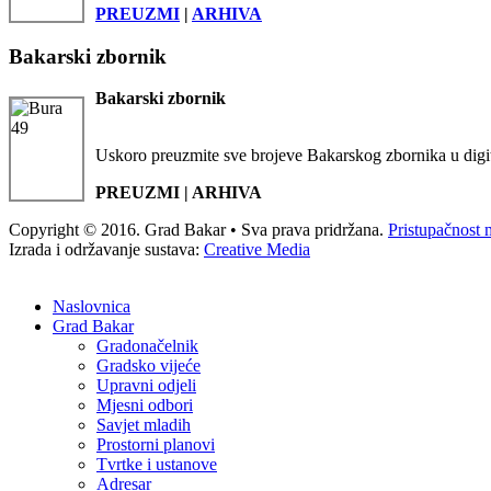
PREUZMI
|
ARHIVA
Bakarski zbornik
Bakarski zbornik
Uskoro preuzmite sve brojeve Bakarskog zbornika u digi
PREUZMI | ARHIVA
Copyright © 2016. Grad Bakar • Sva prava pridržana.
Pristupačnost 
Izrada i održavanje sustava:
Creative Media
Naslovnica
Grad Bakar
Gradonačelnik
Gradsko vijeće
Upravni odjeli
Mjesni odbori
Savjet mladih
Prostorni planovi
Tvrtke i ustanove
Adresar