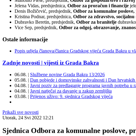
Manolito Pleše, predsjednik,
Odbor za gospodarstvo i razvoj
Jelena Vidas, predsjednica,
Odbor za proračun i financije
jel
Denis Božičević, predsjednik,
Odbor za komunalne poslove, p
Kristina Podnar, predsjednica,
Odbor za zdravstvo, socijalnu 
Dubravko Beretin, predsjednik,
Odbor za branitelje
dubravko
Vice Sep, predsjednik,
Odbor za odgoj, obrazovanje, znanost
Ostale informacije
Popis udjela članova/članica Gradskog vijeća Grada Bakra u vl
Zadnje novosti | vijesti iz Grada Bakra
06.08. |
Službene novine Grada Bakra 13/2026
05.08. |
Dan pobjede i domovinske zahvalnosti i Dan hrvatskih 
04.08. |
Javni poziv za predlaganje programa javnih potreba u 
04.08. |
Javni natječaj za davanje u zakup zemljišta
03.08. |
Prijenos uživo: 9. sjednica Gradskog vijeća
Prikaži sve novosti
Utorak, 24 Svi 2022 12:21
Sjednica Odbora za komunalne poslove, pro