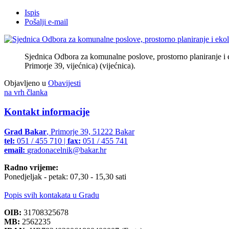
Ispis
Pošalji e-mail
Sjednica Odbora za komunalne poslove, prostorno planiranje i e
Primorje 39, vijećnica) (vijećnica).
Objavljeno u
Obavijesti
na vrh članka
Kontakt informacije
Grad Bakar
, Primorje 39, 51222 Bakar
tel:
051 / 455 710 |
fax:
051 / 455 741
email:
gradonacelnik@bakar.hr
Radno vrijeme:
Ponedjeljak - petak: 07,30 - 15,30 sati
Popis svih kontakata u Gradu
OIB:
31708325678
MB:
2562235