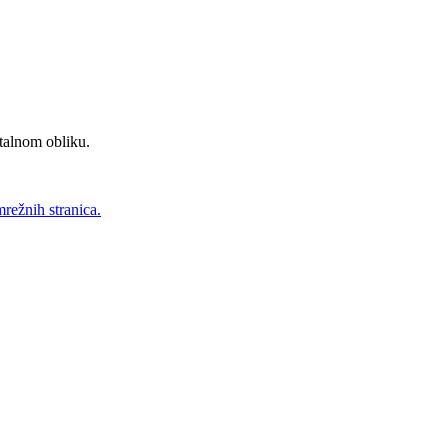
talnom obliku.
mrežnih stranica.