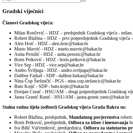
Gradski vijećnici
Članovi Gradskog vijeća:
Milan Rončević – HDZ – predsjednik Gradskog vijeća - milan
Robert Blažina – HDZ – prvi potpredsjednik Gradskog vijeća -
Alen Hoić - HDZ - alen.hoic@bakar.hr
Mario Mavrić - HDZ - mario.mavric@bakar.hr
Anita Perušić - HDZ - anita.perusic@bakar.hr
Boris Petković - HDZ - boris.petkovic@bakar.hr
Vice Sep - HDZ - vice.sep@bakar.hr
Andro Švrljuga - HDZ - andro.svrljuga@bakar.hr
Dalibor Farkaš - SDP - dalibor.farkas@bakar.hr
Nina Čop Štefančić - PGS - nina.cop.stefancic@bakar.hr
Bato Kojić - SDP - bato.kojic@bakar.hr
Dorijan Curać - HSU/AM – drugi potpredsjednik Gradskog vije
Jasna Granić Ranić - HSU/AM - jasna.granic.ranic@bakar.hr
Stalna radna tijela (odbori) Gradskog vijeća Grada Bakra su:
Robert Blažina, predsjednik,
Mandatnog povjerenstva
robert
Boris Petković, predsjednik,
Odbora za izbor i imenovanja
b
Iva Bilić Vučemilović, predsjednica,
Odbora za statutarno p