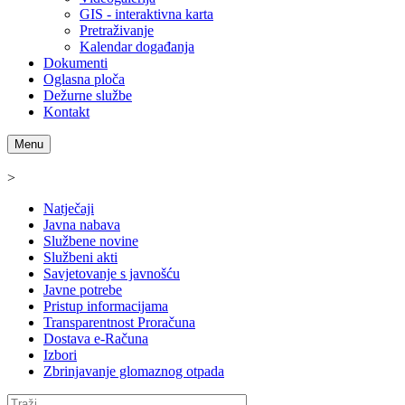
GIS - interaktivna karta
Pretraživanje
Kalendar događanja
Dokumenti
Oglasna ploča
Dežurne službe
Kontakt
Menu
>
Natječaji
Javna nabava
Službene novine
Službeni akti
Savjetovanje s javnošću
Javne potrebe
Pristup informacijama
Transparentnost Proračuna
Dostava e-Računa
Izbori
Zbrinjavanje glomaznog otpada