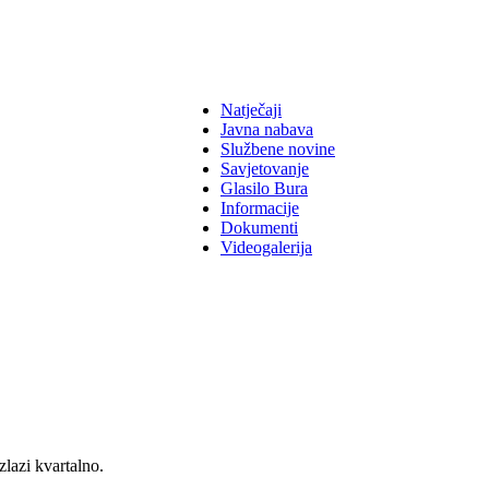
Natječaji
Javna nabava
Službene novine
Savjetovanje
Glasilo Bura
Informacije
Dokumenti
Videogalerija
zlazi kvartalno.