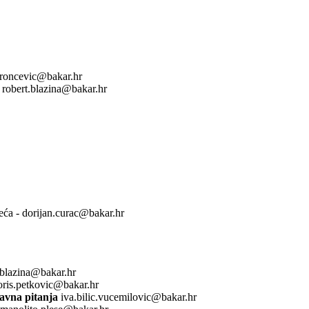
.roncevic@bakar.hr
 robert.blazina@bakar.hr
ća - dorijan.curac@bakar.hr
.blazina@bakar.hr
oris.petkovic@bakar.hr
ravna pitanja
iva.bilic.vucemilovic@bakar.hr