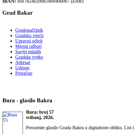
IBAN:
HR7824020061800400007 (Erste)
Grad Bakar
Gradonačelnik
Gradsko vijeće
Upravni odjeli
Mjesni odbori
Savjet mladih
Gradske tvrtke
Adresar
Udruge
Proračun
Bura - glasilo Bakra
Bura: broj 57
svibanj, 2026.
Preuzmite glasilo Grada Bakra u digitalnom obliku. List i