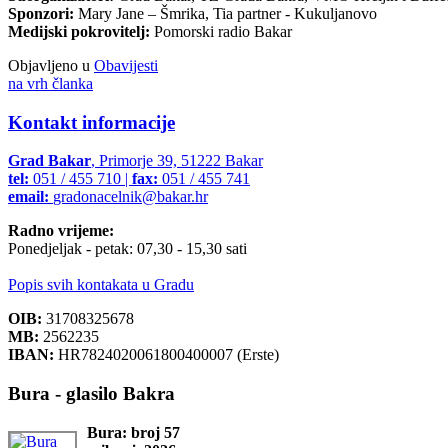
Sponzori:
Mary Jane – Šmrika, Tia partner - Kukuljanovo
Medijski pokrovitelj:
Pomorski radio Bakar
Objavljeno u
Obavijesti
na vrh članka
Kontakt informacije
Grad Bakar
, Primorje 39, 51222 Bakar
tel:
051 / 455 710 |
fax:
051 / 455 741
email:
gradonacelnik@bakar.hr
Radno vrijeme:
Ponedjeljak - petak: 07,30 - 15,30 sati
Popis svih kontakata u Gradu
OIB:
31708325678
MB:
2562235
IBAN:
HR7824020061800400007 (Erste)
Bura - glasilo Bakra
Bura: broj 57