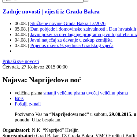
Zadnje novosti | vijesti iz Grada Bakra
06.08. |
Službene novine Grada Bakra 13/2026
05.08. |
Dan pobjede i domovinske zahvalnosti i Dan hrvatskih 
04.08. |
Javni poziv za predlaganje programa javnih potreba u 
04.08. |
Javni natječaj za davanje u zakup zemljišta
03.08. |
Prijenos uživo: 9. sjednica Gradskog vijeća
Prikaži sve novosti
Četvrtak, 27 Kolovoz 2015 00:00
Najava: Naprijedova noć
veličina pisma
smanji veličinu pisma
uvečaj veličinu pisma
Ispis
Pošalji e-mail
Pozivamo Vas na
“Naprijedovu noć”
u subotu,
29.08.2015. u
ponudu. Ulaz besplatan.
Organizatori:
N.K. “Naprijed” Hreljin
Suorganizatori:
Grad Bakar, TZ Grada Bakra, VMO Hreljin i Buffe