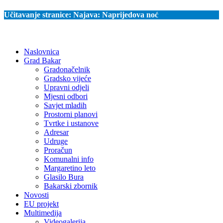
Učitavanje stranice:
Najava: Naprijedova noć
Naslovnica
Grad Bakar
Gradonačelnik
Gradsko vijeće
Upravni odjeli
Mjesni odbori
Savjet mladih
Prostorni planovi
Tvrtke i ustanove
Adresar
Udruge
Proračun
Komunalni info
Margaretino leto
Glasilo Bura
Bakarski zbornik
Novosti
EU projekt
Multimedija
Videogalerija