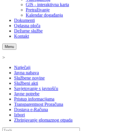
GIS - interaktivna karta
Pretraživanje
Kalendar događanja
Dokumenti
Oglasna ploča
Dežurne službe
Kontakt
Menu
>
Natječaji
Javna nabava
Službene novine
Službeni akti
Savjetovanje s javnošću
Javne potrebe
Pristup informacijama
Transparentnost Proračuna
Dostava e-Računa
Izbori
Zbrinjavanje glomaznog otpada