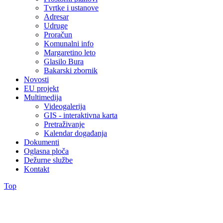
Tvrtke i ustanove
Adresar
Udruge
Proračun
Komunalni info
Margaretino leto
Glasilo Bura
Bakarski zbornik
Novosti
EU projekt
Multimedija
Videogalerija
GIS - interaktivna karta
Pretraživanje
Kalendar događanja
Dokumenti
Oglasna ploča
Dežurne službe
Kontakt
Top