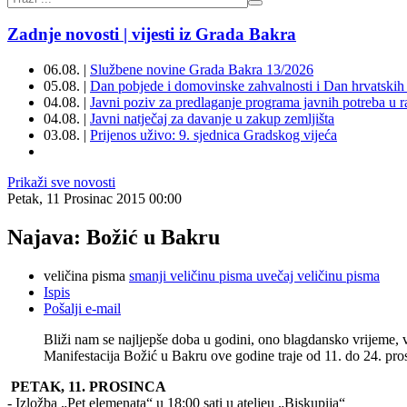
Zadnje novosti | vijesti iz Grada Bakra
06.08. |
Službene novine Grada Bakra 13/2026
05.08. |
Dan pobjede i domovinske zahvalnosti i Dan hrvatskih 
04.08. |
Javni poziv za predlaganje programa javnih potreba u 
04.08. |
Javni natječaj za davanje u zakup zemljišta
03.08. |
Prijenos uživo: 9. sjednica Gradskog vijeća
Prikaži sve novosti
Petak, 11 Prosinac 2015 00:00
Najava: Božić u Bakru
veličina pisma
smanji veličinu pisma
uvečaj veličinu pisma
Ispis
Pošalji e-mail
Bliži nam se najljepše doba u godini, ono blagdansko vrijeme, 
Manifestacija Božić u Bakru ove godine traje od 11. do 24. pro
PETAK, 11. PROSINCA
- Izložba „Pet elemenata“ u 18:00 sati u ateljeu „Biskupija“