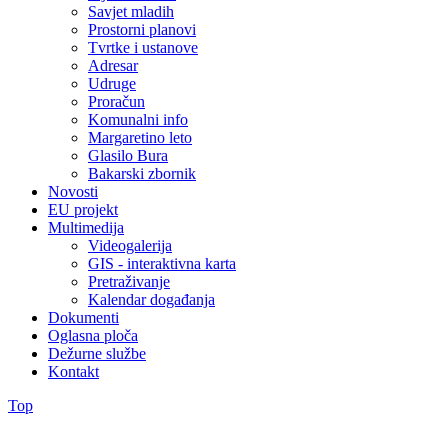
Savjet mladih
Prostorni planovi
Tvrtke i ustanove
Adresar
Udruge
Proračun
Komunalni info
Margaretino leto
Glasilo Bura
Bakarski zbornik
Novosti
EU projekt
Multimedija
Videogalerija
GIS - interaktivna karta
Pretraživanje
Kalendar događanja
Dokumenti
Oglasna ploča
Dežurne službe
Kontakt
Top