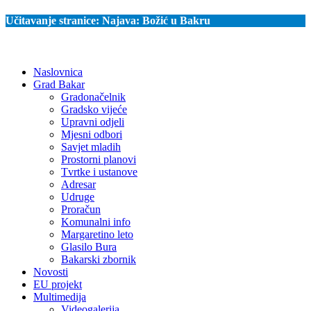
Učitavanje stranice:
Najava: Božić u Bakru
Naslovnica
Grad Bakar
Gradonačelnik
Gradsko vijeće
Upravni odjeli
Mjesni odbori
Savjet mladih
Prostorni planovi
Tvrtke i ustanove
Adresar
Udruge
Proračun
Komunalni info
Margaretino leto
Glasilo Bura
Bakarski zbornik
Novosti
EU projekt
Multimedija
Videogalerija