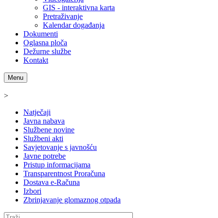
GIS - interaktivna karta
Pretraživanje
Kalendar događanja
Dokumenti
Oglasna ploča
Dežurne službe
Kontakt
Menu
>
Natječaji
Javna nabava
Službene novine
Službeni akti
Savjetovanje s javnošću
Javne potrebe
Pristup informacijama
Transparentnost Proračuna
Dostava e-Računa
Izbori
Zbrinjavanje glomaznog otpada