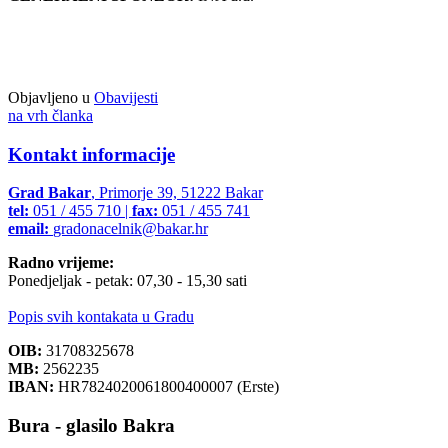
Objavljeno u
Obavijesti
na vrh članka
Kontakt informacije
Grad Bakar
, Primorje 39, 51222 Bakar
tel:
051 / 455 710 |
fax:
051 / 455 741
email:
gradonacelnik@bakar.hr
Radno vrijeme:
Ponedjeljak - petak: 07,30 - 15,30 sati
Popis svih kontakata u Gradu
OIB:
31708325678
MB:
2562235
IBAN:
HR7824020061800400007 (Erste)
Bura - glasilo Bakra