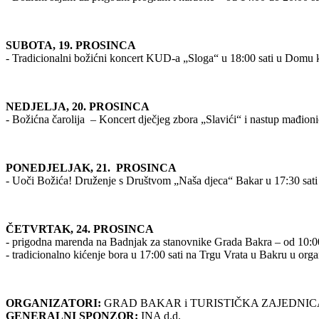
SUBOTA, 19. PROSINCA
- Tradicionalni božićni koncert KUD-a „Sloga“ u 18:00 sati u Domu k
NEDJELJA, 20. PROSINCA
- Božićna čarolija – Koncert dječjeg zbora „Slavići“ i nastup mađion
PONEDJELJAK, 21. PROSINCA
- Uoči Božića! Druženje s Društvom „Naša djeca“ Bakar u 17:30 sati
ČETVRTAK, 24. PROSINCA
- prigodna marenda na Badnjak za stanovnike Grada Bakra – od 10:00
- tradicionalno kićenje bora u 17:00 sati na Trgu Vrata u Bakru u org
ORGANIZATORI:
GRAD BAKAR i TURISTIČKA ZAJEDNI
GENERALNI SPONZOR:
INA d.d.