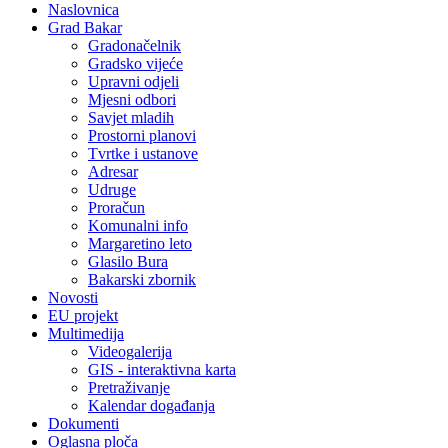
Naslovnica
Grad Bakar
Gradonačelnik
Gradsko vijeće
Upravni odjeli
Mjesni odbori
Savjet mladih
Prostorni planovi
Tvrtke i ustanove
Adresar
Udruge
Proračun
Komunalni info
Margaretino leto
Glasilo Bura
Bakarski zbornik
Novosti
EU projekt
Multimedija
Videogalerija
GIS - interaktivna karta
Pretraživanje
Kalendar događanja
Dokumenti
Oglasna ploča