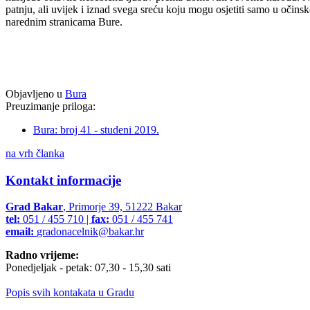
patnju, ali uvijek i iznad svega sreću koju mogu osjetiti samo u očinsk
narednim stranicama Bure.
Objavljeno u
Bura
Preuzimanje priloga:
Bura: broj 41 - studeni 2019.
na vrh članka
Kontakt informacije
Grad Bakar
, Primorje 39, 51222 Bakar
tel:
051 / 455 710 |
fax:
051 / 455 741
email:
gradonacelnik@bakar.hr
Radno vrijeme:
Ponedjeljak - petak: 07,30 - 15,30 sati
Popis svih kontakata u Gradu