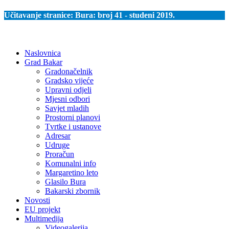
Učitavanje stranice:
Bura: broj 41 - studeni 2019.
Naslovnica
Grad Bakar
Gradonačelnik
Gradsko vijeće
Upravni odjeli
Mjesni odbori
Savjet mladih
Prostorni planovi
Tvrtke i ustanove
Adresar
Udruge
Proračun
Komunalni info
Margaretino leto
Glasilo Bura
Bakarski zbornik
Novosti
EU projekt
Multimedija
Videogalerija