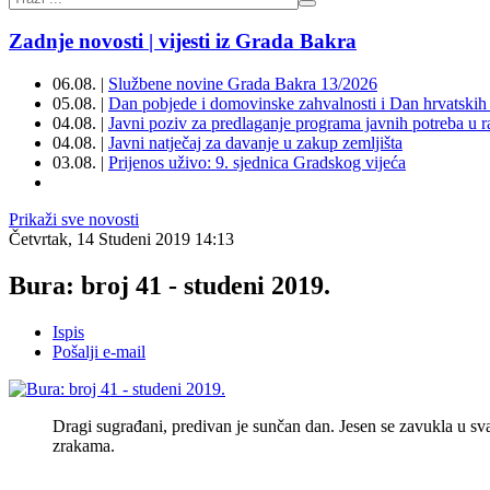
Zadnje novosti | vijesti iz Grada Bakra
06.08. |
Službene novine Grada Bakra 13/2026
05.08. |
Dan pobjede i domovinske zahvalnosti i Dan hrvatskih 
04.08. |
Javni poziv za predlaganje programa javnih potreba u 
04.08. |
Javni natječaj za davanje u zakup zemljišta
03.08. |
Prijenos uživo: 9. sjednica Gradskog vijeća
Prikaži sve novosti
Četvrtak, 14 Studeni 2019 14:13
Bura: broj 41 - studeni 2019.
Ispis
Pošalji e-mail
Dragi sugrađani, predivan je sunčan dan. Jesen se zavukla u sv
zrakama.