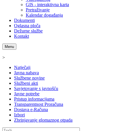
GIS - interaktivna karta
Pretraživanje
Kalendar događanja
Dokumenti
Oglasna ploča
Dežurne službe
Kontakt
Menu
>
Natječaji
Javna nabava
Službene novine
Službeni akti
Savjetovanje s javnošću
Javne potrebe
Pristup informacijama
Transparentnost Proračuna
Dostava e-Računa
Izbori
Zbrinjavanje glomaznog otpada