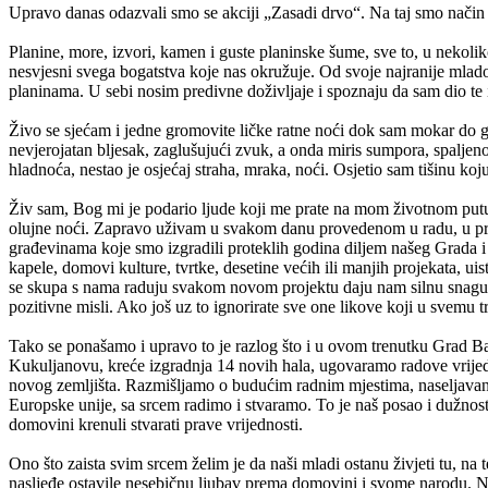
Upravo danas odazvali smo se akciji „Zasadi drvo“. Na taj smo način 
Planine, more, izvori, kamen i guste planinske šume, sve to, u nekoli
nesvjesni svega bogatstva koje nas okružuje. Od svoje najranije mla
planinama. U sebi nosim predivne doživljaje i spoznaju da sam dio te i
Živo se sjećam i jedne gromovite ličke ratne noći dok sam mokar do go
nevjerojatan bljesak, zaglušujući zvuk, a onda miris sumpora, spaljeno
hladnoća, nestao je osjećaj straha, mraka, noći. Osjetio sam tišinu k
Živ sam, Bog mi je podario ljude koji me prate na mom životnom putu i
olujne noći. Zapravo uživam u svakom danu provedenom u radu, u probl
građevinama koje smo izgradili proteklih godina diljem našeg Grada i u 
kapele, domovi kulture, tvrtke, desetine većih ili manjih projekata, u
se skupa s nama raduju svakom novom projektu daju nam silnu snagu. Up
pozitivne misli. Ako još uz to ignorirate sve one likove koji u svemu tr
Tako se ponašamo i upravo to je razlog što i u ovom trenutku Grad Baka
Kukuljanovu, kreće izgradnja 14 novih hala, ugovaramo radove vrije
novog zemljišta. Razmišljamo o budućim radnim mjestima, naseljavanj
Europske unije, sa srcem radimo i stvaramo. To je naš posao i dužnos
domovini krenuli stvarati prave vrijednosti.
Ono što zaista svim srcem želim je da naši mladi ostanu živjeti tu, na 
nasljeđe ostavile nesebičnu ljubav prema domovini i svome narodu. Na