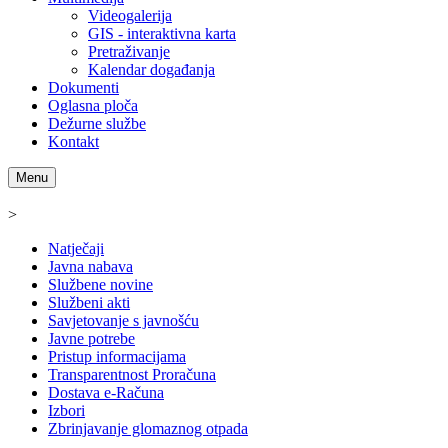
Videogalerija
GIS - interaktivna karta
Pretraživanje
Kalendar događanja
Dokumenti
Oglasna ploča
Dežurne službe
Kontakt
Menu
>
Natječaji
Javna nabava
Službene novine
Službeni akti
Savjetovanje s javnošću
Javne potrebe
Pristup informacijama
Transparentnost Proračuna
Dostava e-Računa
Izbori
Zbrinjavanje glomaznog otpada