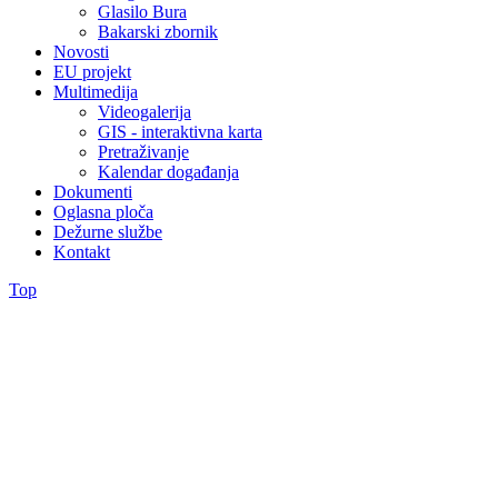
Glasilo Bura
Bakarski zbornik
Novosti
EU projekt
Multimedija
Videogalerija
GIS - interaktivna karta
Pretraživanje
Kalendar događanja
Dokumenti
Oglasna ploča
Dežurne službe
Kontakt
Top