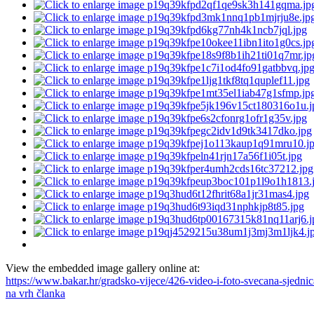
View the embedded image gallery online at:
https://www.bakar.hr/gradsko-vijece/426-video-i-foto-svecana-sjedn
na vrh članka