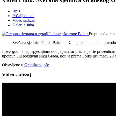
Ispis
Pošalji e-mail
Video sadržaj
Galerija slika
Prepuna dvorana 
Svečana sjednica Grada Bakra održana je tradicionalno povodom
I ove godine najuspješnijima dodijeljena su priznanja, te prezentir
upotpunjuju pozitivnu sliku Grada, koji je prema Forbs listi među 20 
Objavljeno u
Gradsko vijeće
Video sadržaj