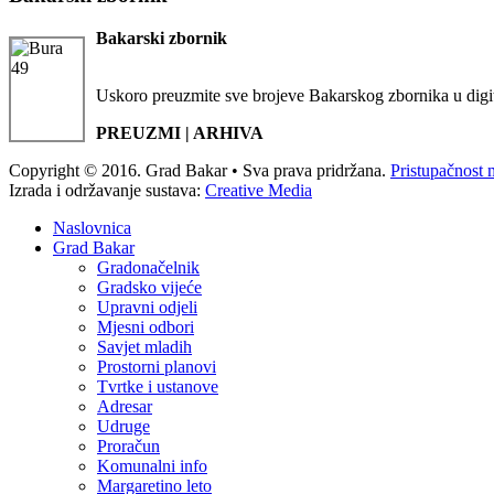
Bakarski zbornik
Uskoro preuzmite sve brojeve Bakarskog zbornika u digi
PREUZMI | ARHIVA
Copyright © 2016. Grad Bakar • Sva prava pridržana.
Pristupačnost 
Izrada i održavanje sustava:
Creative Media
Naslovnica
Grad Bakar
Gradonačelnik
Gradsko vijeće
Upravni odjeli
Mjesni odbori
Savjet mladih
Prostorni planovi
Tvrtke i ustanove
Adresar
Udruge
Proračun
Komunalni info
Margaretino leto