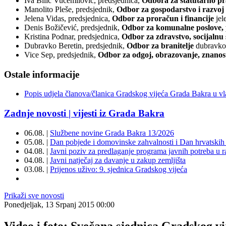
Iva Bilić Vučemilović, predsjednica,
Odbora za statutarno p
Manolito Pleše, predsjednik,
Odbor za gospodarstvo i razvoj
Jelena Vidas, predsjednica,
Odbor za proračun i financije
jel
Denis Božičević, predsjednik,
Odbor za komunalne poslove, p
Kristina Podnar, predsjednica,
Odbor za zdravstvo, socijalnu 
Dubravko Beretin, predsjednik,
Odbor za branitelje
dubravko
Vice Sep, predsjednik,
Odbor za odgoj, obrazovanje, znanost
Ostale informacije
Popis udjela članova/članica Gradskog vijeća Grada Bakra u vl
Zadnje novosti | vijesti iz Grada Bakra
06.08. |
Službene novine Grada Bakra 13/2026
05.08. |
Dan pobjede i domovinske zahvalnosti i Dan hrvatskih 
04.08. |
Javni poziv za predlaganje programa javnih potreba u 
04.08. |
Javni natječaj za davanje u zakup zemljišta
03.08. |
Prijenos uživo: 9. sjednica Gradskog vijeća
Prikaži sve novosti
Ponedjeljak, 13 Srpanj 2015 00:00
Video i foto: Svečana sjednica Gradskog v