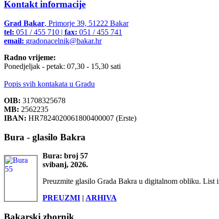
Kontakt informacije
Grad Bakar
, Primorje 39, 51222 Bakar
tel:
051 / 455 710 |
fax:
051 / 455 741
email:
gradonacelnik@bakar.hr
Radno vrijeme:
Ponedjeljak - petak: 07,30 - 15,30 sati
Popis svih kontakata u Gradu
OIB:
31708325678
MB:
2562235
IBAN:
HR7824020061800400007 (Erste)
Bura - glasilo Bakra
Bura: broj 57
svibanj, 2026.
Preuzmite glasilo Grada Bakra u digitalnom obliku. List i
PREUZMI
|
ARHIVA
Bakarski zbornik