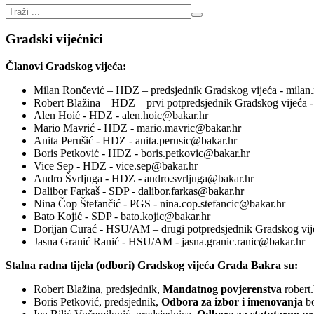
Gradski vijećnici
Članovi Gradskog vijeća:
Milan Rončević – HDZ – predsjednik Gradskog vijeća - milan
Robert Blažina – HDZ – prvi potpredsjednik Gradskog vijeća -
Alen Hoić - HDZ - alen.hoic@bakar.hr
Mario Mavrić - HDZ - mario.mavric@bakar.hr
Anita Perušić - HDZ - anita.perusic@bakar.hr
Boris Petković - HDZ - boris.petkovic@bakar.hr
Vice Sep - HDZ - vice.sep@bakar.hr
Andro Švrljuga - HDZ - andro.svrljuga@bakar.hr
Dalibor Farkaš - SDP - dalibor.farkas@bakar.hr
Nina Čop Štefančić - PGS - nina.cop.stefancic@bakar.hr
Bato Kojić - SDP - bato.kojic@bakar.hr
Dorijan Curać - HSU/AM – drugi potpredsjednik Gradskog vije
Jasna Granić Ranić - HSU/AM - jasna.granic.ranic@bakar.hr
Stalna radna tijela (odbori) Gradskog vijeća Grada Bakra su:
Robert Blažina, predsjednik,
Mandatnog povjerenstva
robert
Boris Petković, predsjednik,
Odbora za izbor i imenovanja
b