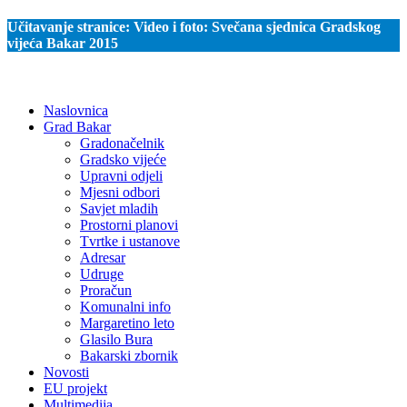
Učitavanje stranice:
Video i foto: Svečana sjednica Gradskog
vijeća Bakar 2015
Naslovnica
Grad Bakar
Gradonačelnik
Gradsko vijeće
Upravni odjeli
Mjesni odbori
Savjet mladih
Prostorni planovi
Tvrtke i ustanove
Adresar
Udruge
Proračun
Komunalni info
Margaretino leto
Glasilo Bura
Bakarski zbornik
Novosti
EU projekt
Multimedija