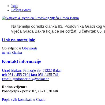
Ispis
Pošalji e-mail
Na temelju odredbi članka 83. Poslovnika Gradskog v
vijeća Grada Bakra koja će se održati u četvrtak 06. 
Link na materijale
Objavljeno u
Obavijesti
na vrh članka
Kontakt informacije
Grad Bakar
, Primorje 39, 51222 Bakar
tel:
051 / 455 710 |
fax:
051 / 455 741
email:
gradonacelnik@bakar.hr
Radno vrijeme:
Ponedjeljak - petak: 07,30 - 15,30 sati
Popis svih kontakata u Gradu