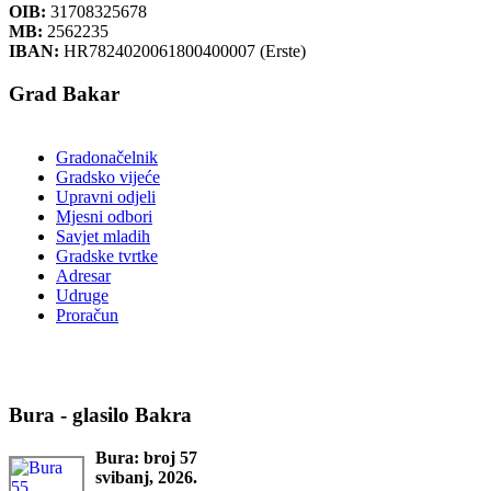
OIB:
31708325678
MB:
2562235
IBAN:
HR7824020061800400007 (Erste)
Grad Bakar
Gradonačelnik
Gradsko vijeće
Upravni odjeli
Mjesni odbori
Savjet mladih
Gradske tvrtke
Adresar
Udruge
Proračun
Bura - glasilo Bakra
Bura: broj 57
svibanj, 2026.