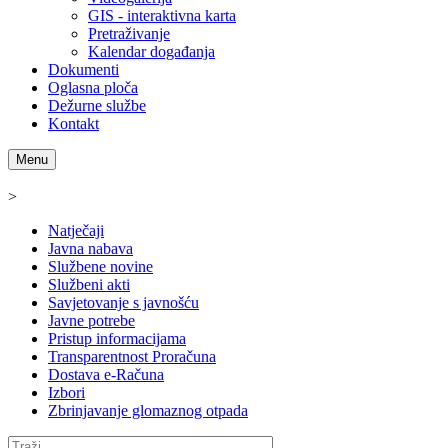
GIS - interaktivna karta
Pretraživanje
Kalendar događanja
Dokumenti
Oglasna ploča
Dežurne službe
Kontakt
Menu
>
Natječaji
Javna nabava
Službene novine
Službeni akti
Savjetovanje s javnošću
Javne potrebe
Pristup informacijama
Transparentnost Proračuna
Dostava e-Računa
Izbori
Zbrinjavanje glomaznog otpada