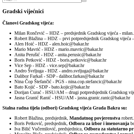
Gradski vijećnici
Članovi Gradskog vijeća:
Milan Rončević – HDZ – predsjednik Gradskog vijeća - milan
Robert Blažina – HDZ – prvi potpredsjednik Gradskog vijeća -
Alen Hoić - HDZ - alen.hoic@bakar.hr
Mario Mavrić - HDZ - mario.mavric@bakar.hr
Anita Perušić - HDZ - anita.perusic@bakar.hr
Boris Petković - HDZ - boris.petkovic@bakar.hr
Vice Sep - HDZ - vice.sep@bakar.hr
Andro Švrljuga - HDZ - andro.svrljuga@bakar.hr
Dalibor Farkaš - SDP - dalibor.farkas@bakar.hr
Nina Čop Štefančić - PGS - nina.cop.stefancic@bakar.hr
Bato Kojić - SDP - bato.kojic@bakar.hr
Dorijan Curać - HSU/AM – drugi potpredsjednik Gradskog vije
Jasna Granić Ranić - HSU/AM - jasna.granic.ranic@bakar.hr
Stalna radna tijela (odbori) Gradskog vijeća Grada Bakra su:
Robert Blažina, predsjednik,
Mandatnog povjerenstva
robert
Boris Petković, predsjednik,
Odbora za izbor i imenovanja
b
Iva Bilić Vučemilović, predsjednica,
Odbora za statutarno p