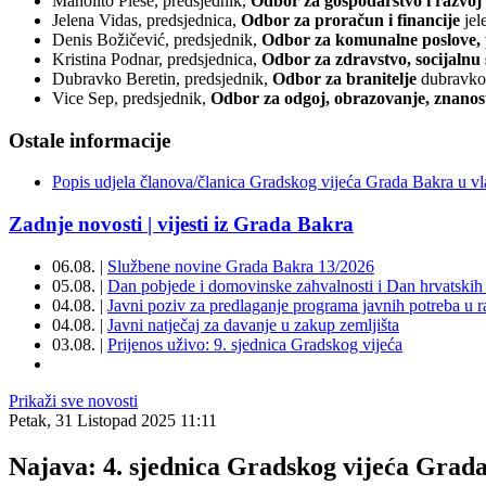
Manolito Pleše, predsjednik,
Odbor za gospodarstvo i razvoj
Jelena Vidas, predsjednica,
Odbor za proračun i financije
jel
Denis Božičević, predsjednik,
Odbor za komunalne poslove, p
Kristina Podnar, predsjednica,
Odbor za zdravstvo, socijalnu 
Dubravko Beretin, predsjednik,
Odbor za branitelje
dubravko
Vice Sep, predsjednik,
Odbor za odgoj, obrazovanje, znanost
Ostale informacije
Popis udjela članova/članica Gradskog vijeća Grada Bakra u vl
Zadnje novosti | vijesti iz Grada Bakra
06.08. |
Službene novine Grada Bakra 13/2026
05.08. |
Dan pobjede i domovinske zahvalnosti i Dan hrvatskih 
04.08. |
Javni poziv za predlaganje programa javnih potreba u 
04.08. |
Javni natječaj za davanje u zakup zemljišta
03.08. |
Prijenos uživo: 9. sjednica Gradskog vijeća
Prikaži sve novosti
Petak, 31 Listopad 2025 11:11
Najava: 4. sjednica Gradskog vijeća Grad