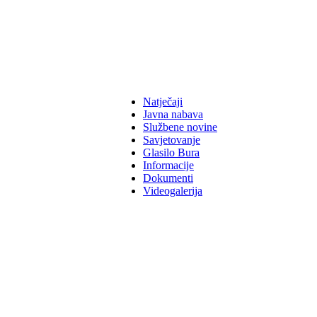
Natječaji
Javna nabava
Službene novine
Savjetovanje
Glasilo Bura
Informacije
Dokumenti
Videogalerija