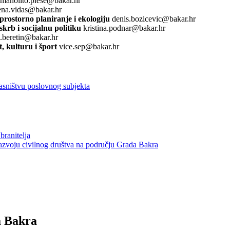
manolito.plese@bakar.hr
ena.vidas@bakar.hr
rostorno planiranje i ekologiju
denis.bozicevic@bakar.hr
skrb i socijalnu politiku
kristina.podnar@bakar.hr
.beretin@bakar.hr
, kulturu i šport
vice.sep@bakar.hr
asništvu poslovnog subjekta
branitelja
razvoju civilnog društva na području Grada Bakra
a Bakra