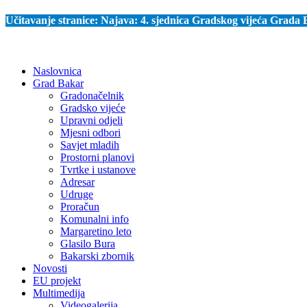
Učitavanje stranice:
Najava: 4. sjednica Gradskog vijeća Grada
Naslovnica
Grad Bakar
Gradonačelnik
Gradsko vijeće
Upravni odjeli
Mjesni odbori
Savjet mladih
Prostorni planovi
Tvrtke i ustanove
Adresar
Udruge
Proračun
Komunalni info
Margaretino leto
Glasilo Bura
Bakarski zbornik
Novosti
EU projekt
Multimedija
Videogalerija