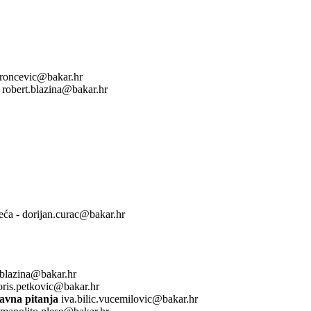
.roncevic@bakar.hr
 robert.blazina@bakar.hr
ća - dorijan.curac@bakar.hr
.blazina@bakar.hr
oris.petkovic@bakar.hr
ravna pitanja
iva.bilic.vucemilovic@bakar.hr