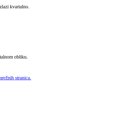
zlazi kvartalno.
talnom obliku.
mrežnih stranica.