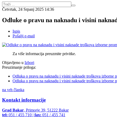
Četvrtak, 24 Srpanj 2025 14:36
Odluke o pravu na naknadu i visini nakna
Ispis
Pošalji e-mail
Za više informacija preuzmite privitke.
Objavljeno u
Izbori
Preuzimanje priloga:
Odluka o pravu na naknadu i visini naknade troškova izborne 
Odluka o pravu na naknadu i visini naknade troškova izborne 
na vrh članka
Kontakt informacije
Grad Bakar
, Primorje 39, 51222 Bakar
tel:
051 / 455 710 |
fax:
051 / 455 741