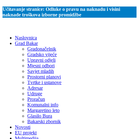
Učitavanje stranice:
Odluke o pravu na naknadu i visini
naknade troškova izborne promidžbe
Naslovnica
Grad Bakar
Gradonačelnik
Gradsko vijeće
Upravni odjeli
Mjesni odbori
Savjet mladih
Prostorni planovi
Tvrtke i ustanove
Adresar
Udruge
Proračun
Komunalni info
Margaretino leto
Glasilo Bura
Bakarski zbornik
Novosti
EU projekt
Multimedija