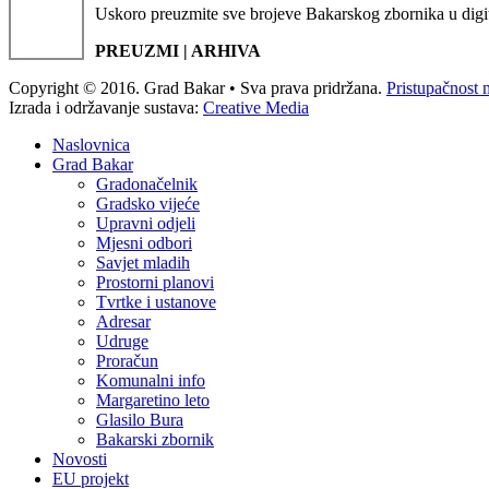
Uskoro preuzmite sve brojeve Bakarskog zbornika u digi
PREUZMI | ARHIVA
Copyright © 2016. Grad Bakar • Sva prava pridržana.
Pristupačnost 
Izrada i održavanje sustava:
Creative Media
Naslovnica
Grad Bakar
Gradonačelnik
Gradsko vijeće
Upravni odjeli
Mjesni odbori
Savjet mladih
Prostorni planovi
Tvrtke i ustanove
Adresar
Udruge
Proračun
Komunalni info
Margaretino leto
Glasilo Bura
Bakarski zbornik
Novosti
EU projekt