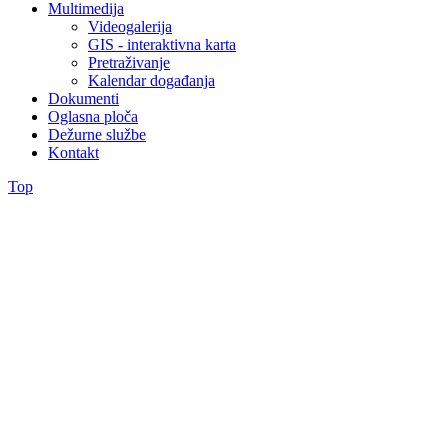
Multimedija
Videogalerija
GIS - interaktivna karta
Pretraživanje
Kalendar događanja
Dokumenti
Oglasna ploča
Dežurne službe
Kontakt
Top