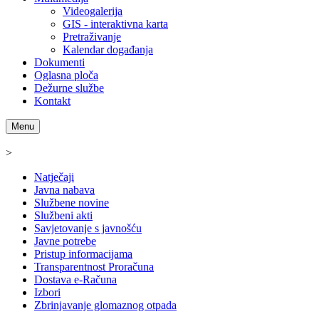
Videogalerija
GIS - interaktivna karta
Pretraživanje
Kalendar događanja
Dokumenti
Oglasna ploča
Dežurne službe
Kontakt
Menu
>
Natječaji
Javna nabava
Službene novine
Službeni akti
Savjetovanje s javnošću
Javne potrebe
Pristup informacijama
Transparentnost Proračuna
Dostava e-Računa
Izbori
Zbrinjavanje glomaznog otpada