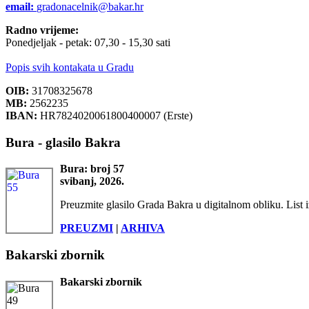
email:
gradonacelnik@bakar.hr
Radno vrijeme:
Ponedjeljak - petak: 07,30 - 15,30 sati
Popis svih kontakata u Gradu
OIB:
31708325678
MB:
2562235
IBAN:
HR7824020061800400007 (Erste)
Bura - glasilo Bakra
Bura: broj 57
svibanj, 2026.
Preuzmite glasilo Grada Bakra u digitalnom obliku. List i
PREUZMI
|
ARHIVA
Bakarski zbornik
Bakarski zbornik