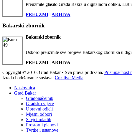
Preuzmite glasilo Grada Bakra u digitalnom obliku. List i
PREUZMI
|
ARHIVA
Bakarski zbornik
Bakarski zbornik
Uskoro preuzmite sve brojeve Bakarskog zbornika u digi
PREUZMI | ARHIVA
Copyright © 2016. Grad Bakar • Sva prava pridržana.
Pristupačnost 
Izrada i održavanje sustava:
Creative Media
Naslovnica
Grad Bakar
Gradonačelnik
Gradsko vijeće
Upravni odjeli
Mjesni odbori
Savjet mladih
Prostorni planovi
Tvrtke i ustanove