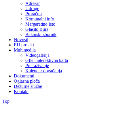
Adresar
Udruge
Proračun
Komunalni info
Margaretino leto
Glasilo Bura
Bakarski zbornik
Novosti
EU projekt
Multimedija
Videogalerija
GIS - interaktivna karta
Pretraživanje
Kalendar događanja
Dokumenti
Oglasna ploča
Dežurne službe
Kontakt
Top