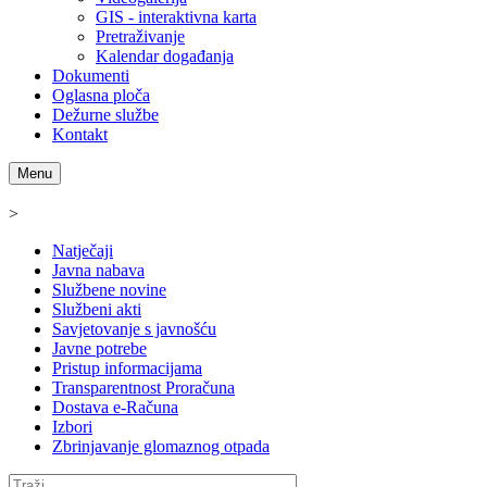
GIS - interaktivna karta
Pretraživanje
Kalendar događanja
Dokumenti
Oglasna ploča
Dežurne službe
Kontakt
Menu
>
Natječaji
Javna nabava
Službene novine
Službeni akti
Savjetovanje s javnošću
Javne potrebe
Pristup informacijama
Transparentnost Proračuna
Dostava e-Računa
Izbori
Zbrinjavanje glomaznog otpada