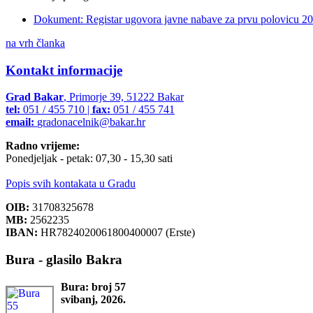
Dokument: Registar ugovora javne nabave za prvu polovicu 20
na vrh članka
Kontakt informacije
Grad Bakar
, Primorje 39, 51222 Bakar
tel:
051 / 455 710 |
fax:
051 / 455 741
email:
gradonacelnik@bakar.hr
Radno vrijeme:
Ponedjeljak - petak: 07,30 - 15,30 sati
Popis svih kontakata u Gradu
OIB:
31708325678
MB:
2562235
IBAN:
HR7824020061800400007 (Erste)
Bura - glasilo Bakra
Bura: broj 57
svibanj, 2026.