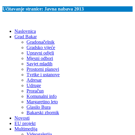
Učitavanje stranice:
Javna nabava 2013
Naslovnica
Grad Bakar
Gradonačelnik
Gradsko vijeće
Upravni odjeli
Mjesni odbori
Savjet mladih
Prostorni planovi
Tvrtke i ustanove
Adresar
Udruge
Proračun
Komunalni info
Margaretino leto
Glasilo Bura
Bakarski zbornik
Novosti
EU projekt
Multimedija
Videogalerija