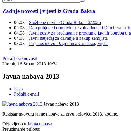
Zadnje novosti | vijesti iz Grada Bakra
06.08. |
Službene novine Grada Bakra 13/2026
05.08. |
Dan pobjede i domovinske zahvalnosti i Dan hrvatskih 
04.08. |
Javni poziv za predlaganje programa javnih potreba u 
04.08. |
Javni natječaj za davanje u zakup zemljišta
03.08. |
Prijenos uživo: 9. sjednica Gradskog vijeća
Prikaži sve novosti
Utorak, 16 Srpanj 2013 10:34
Javna nabava 2013
Ispis
Pošalji e-mail
Javna nabava 2013
Registar ugovora javne nabave za prvu polovicu 2013. godine.
Objavljeno u
Javna nabava
Preuzimanje priloga: