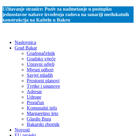
Učitavanje stranice:
Poziv za nadmetanje u postupku
jednostavne nabave izvođenja radova na sanaciji međukatnih
konstrukcija na Kaštelu u Bakru
Naslovnica
Grad Bakar
Gradonačelnik
Gradsko vijeće
Upravni odjeli
Mjesni odbori
Savjet mladih
Prostorni planovi
Tvrtke i ustanove
Adresar
Udruge
Proračun
Komunalni info
Margaretino leto
Glasilo Bura
Bakarski zbornik
Novosti
EU projekt