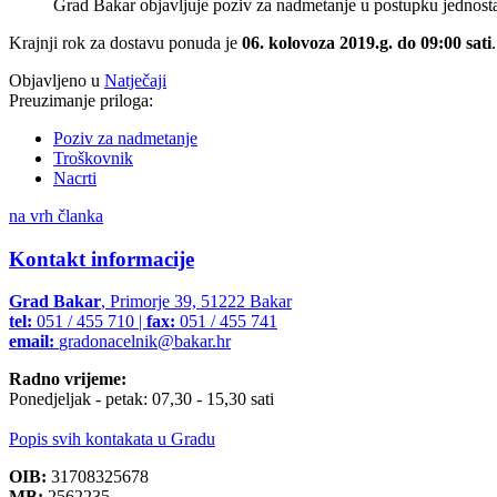
Grad Bakar objavljuje poziv za nadmetanje u postupku jednost
Krajnji rok za dostavu ponuda je
06. kolovoza 2019.g. do 09:00 sati
.
Objavljeno u
Natječaji
Preuzimanje priloga:
Poziv za nadmetanje
Troškovnik
Nacrti
na vrh članka
Kontakt informacije
Grad Bakar
, Primorje 39, 51222 Bakar
tel:
051 / 455 710 |
fax:
051 / 455 741
email:
gradonacelnik@bakar.hr
Radno vrijeme:
Ponedjeljak - petak: 07,30 - 15,30 sati
Popis svih kontakata u Gradu
OIB:
31708325678
MB:
2562235