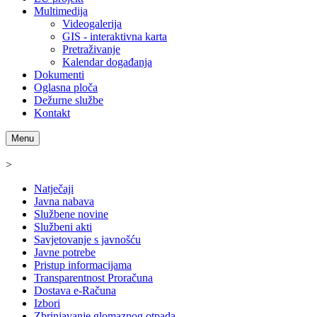
Multimedija
Videogalerija
GIS - interaktivna karta
Pretraživanje
Kalendar događanja
Dokumenti
Oglasna ploča
Dežurne službe
Kontakt
Menu
>
Natječaji
Javna nabava
Službene novine
Službeni akti
Savjetovanje s javnošću
Javne potrebe
Pristup informacijama
Transparentnost Proračuna
Dostava e-Računa
Izbori
Zbrinjavanje glomaznog otpada