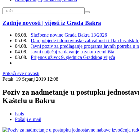
Zadnje novosti | vijesti iz Grada Bakra
06.08. |
Službene novine Grada Bakra 13/2026
05.08. |
Dan pobjede i domovinske zahvalnosti i Dan hrvatskih 
04.08. |
Javni poziv za predlaganje programa javnih potreba u 
04.08. |
Javni natječaj za davanje u zakup zemljišta
03.08. |
Prijenos uživo: 9. sjednica Gradskog vijeća
Prikaži sve novosti
Petak, 19 Srpanj 2019 12:08
Poziv za nadmetanje u postupku jednostav
Kaštelu u Bakru
Ispis
Pošalji e-mail