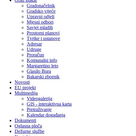
Grad Bakar
Gradonačelnik
Gradsko vijeće
Upravni odjeli
Mjesni odbori
Savjet mladih
Prostorni planovi
Tvrtke i ustanove
Adresar
Udruge
Proračun
Komunalni info
Margaretino leto
Glasilo Bura
Bakarski zbornik
Novosti
EU projekt
Multimedija
Videogalerija
GIS - interaktivna karta
Pretraživanje
Kalendar događanja
Dokumenti
Oglasna ploča
Dežurne službe