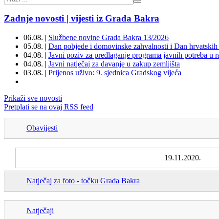
Zadnje novosti | vijesti iz Grada Bakra
06.08. |
Službene novine Grada Bakra 13/2026
05.08. |
Dan pobjede i domovinske zahvalnosti i Dan hrvatskih 
04.08. |
Javni poziv za predlaganje programa javnih potreba u 
04.08. |
Javni natječaj za davanje u zakup zemljišta
03.08. |
Prijenos uživo: 9. sjednica Gradskog vijeća
Prikaži sve novosti
Pretplati se na ovaj RSS feed
Obavijesti
19.11.2020.
Natječaj za foto - točku Grada Bakra
Natječaji