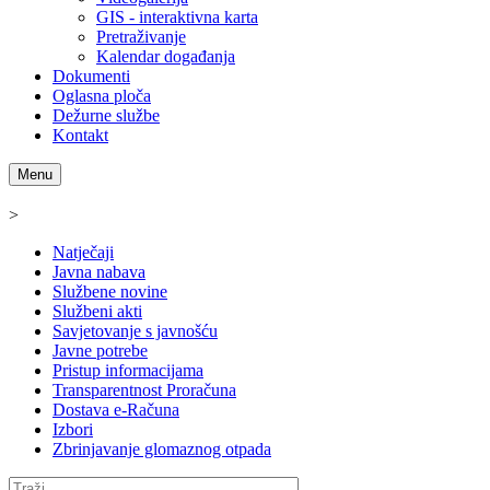
GIS - interaktivna karta
Pretraživanje
Kalendar događanja
Dokumenti
Oglasna ploča
Dežurne službe
Kontakt
Menu
>
Natječaji
Javna nabava
Službene novine
Službeni akti
Savjetovanje s javnošću
Javne potrebe
Pristup informacijama
Transparentnost Proračuna
Dostava e-Računa
Izbori
Zbrinjavanje glomaznog otpada