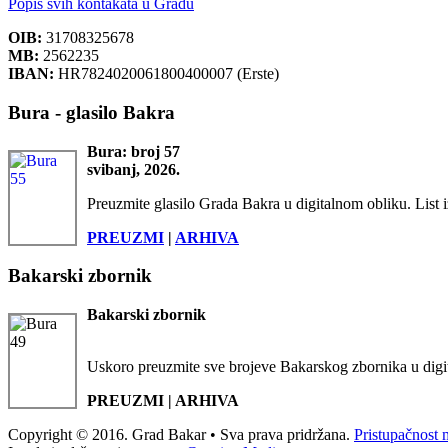
Popis svih kontakata u Gradu
OIB:
31708325678
MB:
2562235
IBAN:
HR7824020061800400007 (Erste)
Bura - glasilo Bakra
Bura: broj 57
svibanj, 2026.
Preuzmite glasilo Grada Bakra u digitalnom obliku. List i
PREUZMI
|
ARHIVA
Bakarski zbornik
Bakarski zbornik
Uskoro preuzmite sve brojeve Bakarskog zbornika u digi
PREUZMI | ARHIVA
Copyright © 2016. Grad Bakar • Sva prava pridržana.
Pristupačnost 