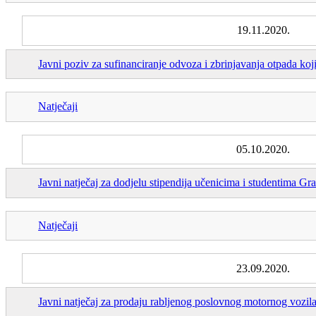
19.11.2020.
Javni poziv za sufinanciranje odvoza i zbrinjavanja otpada koj
Natječaji
05.10.2020.
Javni natječaj za dodjelu stipendija učenicima i studentima 
Natječaji
23.09.2020.
Javni natječaj za prodaju rabljenog poslovnog motornog vozil