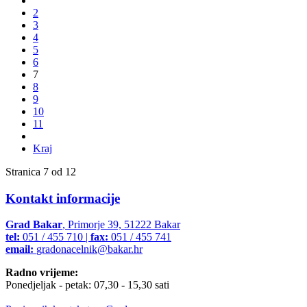
2
3
4
5
6
7
8
9
10
11
Kraj
Stranica 7 od 12
Kontakt informacije
Grad Bakar
, Primorje 39, 51222 Bakar
tel:
051 / 455 710 |
fax:
051 / 455 741
email:
gradonacelnik@bakar.hr
Radno vrijeme:
Ponedjeljak - petak: 07,30 - 15,30 sati