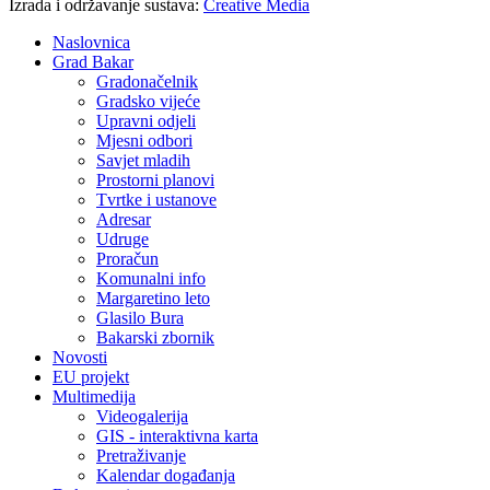
Izrada i održavanje sustava:
Creative Media
Naslovnica
Grad Bakar
Gradonačelnik
Gradsko vijeće
Upravni odjeli
Mjesni odbori
Savjet mladih
Prostorni planovi
Tvrtke i ustanove
Adresar
Udruge
Proračun
Komunalni info
Margaretino leto
Glasilo Bura
Bakarski zbornik
Novosti
EU projekt
Multimedija
Videogalerija
GIS - interaktivna karta
Pretraživanje
Kalendar događanja