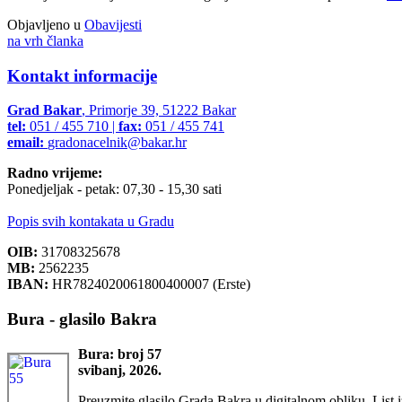
Objavljeno u
Obavijesti
na vrh članka
Kontakt informacije
Grad Bakar
, Primorje 39, 51222 Bakar
tel:
051 / 455 710 |
fax:
051 / 455 741
email:
gradonacelnik@bakar.hr
Radno vrijeme:
Ponedjeljak - petak: 07,30 - 15,30 sati
Popis svih kontakata u Gradu
OIB:
31708325678
MB:
2562235
IBAN:
HR7824020061800400007 (Erste)
Bura - glasilo Bakra
Bura: broj 57
svibanj, 2026.
Preuzmite glasilo Grada Bakra u digitalnom obliku. List i