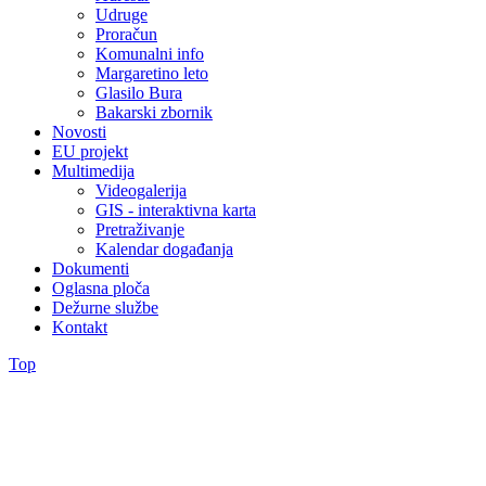
Udruge
Proračun
Komunalni info
Margaretino leto
Glasilo Bura
Bakarski zbornik
Novosti
EU projekt
Multimedija
Videogalerija
GIS - interaktivna karta
Pretraživanje
Kalendar događanja
Dokumenti
Oglasna ploča
Dežurne službe
Kontakt
Top