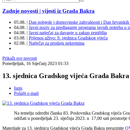
Zadnje novosti | vijesti iz Grada Bakra
05.08. |
Dan pobjede i domovinske zahvalnosti i Dan hrvatskih 
04.08. |
Javni poziv za predlaganje programa javnih potreba u 
04.08. |
Javni natječaj za davanje u zakup zemljišta
03.08. |
Prijenos uživo: 9. sjednica Gradskog vijeća
02.08. |
Natječaj za prodaju nekretnina
Prikaži sve novosti
Ponedjeljak, 16 Siječanj 2023 01:33
13. sjednica Gradskog vijeća Grada Bakra
Ispis
Pošalji e-mail
Na temelju odredbi članka 83. Poslovnika Gradskog vijeća Gra
održati u ponedjeljak 23. siječnja 2023. u 17,00 sati prostorije
Materijale za 13. sjednicu Gradskog vijeća Grada Bakra preuzmite
O