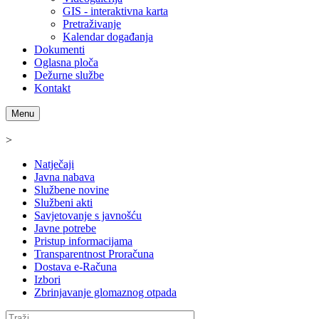
GIS - interaktivna karta
Pretraživanje
Kalendar događanja
Dokumenti
Oglasna ploča
Dežurne službe
Kontakt
Menu
>
Natječaji
Javna nabava
Službene novine
Službeni akti
Savjetovanje s javnošću
Javne potrebe
Pristup informacijama
Transparentnost Proračuna
Dostava e-Računa
Izbori
Zbrinjavanje glomaznog otpada