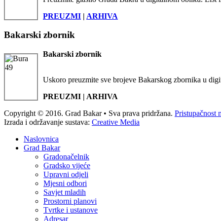
PREUZMI
|
ARHIVA
Bakarski zbornik
Bakarski zbornik
Uskoro preuzmite sve brojeve Bakarskog zbornika u digi
PREUZMI | ARHIVA
Copyright © 2016. Grad Bakar • Sva prava pridržana.
Pristupačnost 
Izrada i održavanje sustava:
Creative Media
Naslovnica
Grad Bakar
Gradonačelnik
Gradsko vijeće
Upravni odjeli
Mjesni odbori
Savjet mladih
Prostorni planovi
Tvrtke i ustanove
Adresar