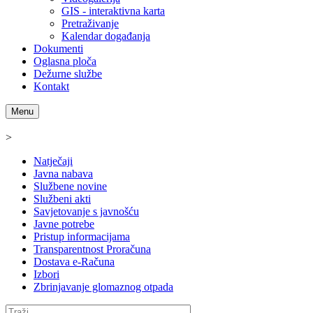
GIS - interaktivna karta
Pretraživanje
Kalendar događanja
Dokumenti
Oglasna ploča
Dežurne službe
Kontakt
Menu
>
Natječaji
Javna nabava
Službene novine
Službeni akti
Savjetovanje s javnošću
Javne potrebe
Pristup informacijama
Transparentnost Proračuna
Dostava e-Računa
Izbori
Zbrinjavanje glomaznog otpada