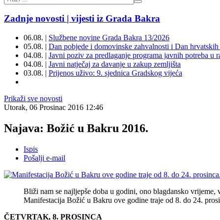
Zadnje novosti | vijesti iz Grada Bakra
06.08. |
Službene novine Grada Bakra 13/2026
05.08. |
Dan pobjede i domovinske zahvalnosti i Dan hrvatskih 
04.08. |
Javni poziv za predlaganje programa javnih potreba u 
04.08. |
Javni natječaj za davanje u zakup zemljišta
03.08. |
Prijenos uživo: 9. sjednica Gradskog vijeća
Prikaži sve novosti
Utorak, 06 Prosinac 2016 12:46
Najava: Božić u Bakru 2016.
Ispis
Pošalji e-mail
Bliži nam se najljepše doba u godini, ono blagdansko vrijeme, 
Manifestacija Božić u Bakru ove godine traje od 8. do 24. pros
ČETVRTAK, 8. PROSINCA