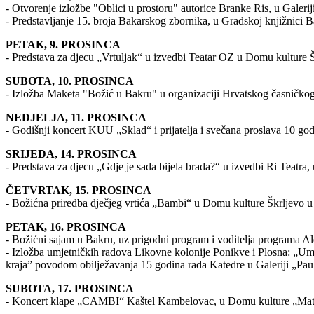
- Otvorenje izložbe "Oblici u prostoru" autorice Branke Ris, u Galerij
- Predstavljanje 15. broja Bakarskog zbornika, u Gradskoj knjižnici Ba
PETAK, 9. PROSINCA
- Predstava za djecu „Vrtuljak“ u izvedbi Teatar OZ u Domu kulture Š
SUBOTA, 10. PROSINCA
- Izložba Maketa "Božić u Bakru" u organizaciji Hrvatskog časničkog
NEDJELJA, 11. PROSINCA
- Godišnji koncert KUU „Sklad“ i prijatelja i svečana proslava 10 g
SRIJEDA, 14. PROSINCA
- Predstava za djecu „Gdje je sada bijela brada?“ u izvedbi Ri Teatra
ČETVRTAK, 15. PROSINCA
- Božićna priredba dječjeg vrtića „Bambi“ u Domu kulture Škrljevo u 
PETAK, 16. PROSINCA
- Božićni sajam u Bakru, uz prigodni program i voditelja programa A
- Izložba umjetničkih radova Likovne kolonije Ponikve i Plosna: „U
kraja” povodom obilježavanja 15 godina rada Katedre u Galeriji „Paul
SUBOTA, 17. PROSINCA
- Koncert klape „CAMBI“ Kaštel Kambelovac, u Domu kulture „Matij