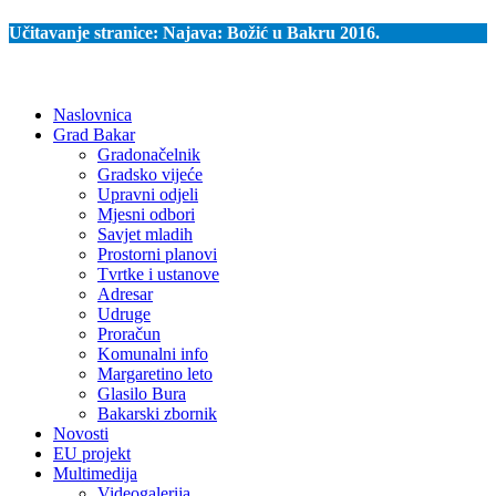
Učitavanje stranice:
Najava: Božić u Bakru 2016.
Naslovnica
Grad Bakar
Gradonačelnik
Gradsko vijeće
Upravni odjeli
Mjesni odbori
Savjet mladih
Prostorni planovi
Tvrtke i ustanove
Adresar
Udruge
Proračun
Komunalni info
Margaretino leto
Glasilo Bura
Bakarski zbornik
Novosti
EU projekt
Multimedija
Videogalerija