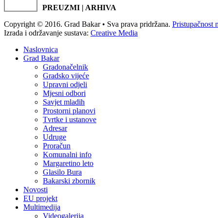
PREUZMI | ARHIVA
Copyright © 2016. Grad Bakar • Sva prava pridržana.
Pristupačnost 
Izrada i održavanje sustava:
Creative Media
Naslovnica
Grad Bakar
Gradonačelnik
Gradsko vijeće
Upravni odjeli
Mjesni odbori
Savjet mladih
Prostorni planovi
Tvrtke i ustanove
Adresar
Udruge
Proračun
Komunalni info
Margaretino leto
Glasilo Bura
Bakarski zbornik
Novosti
EU projekt
Multimedija
Videogalerija