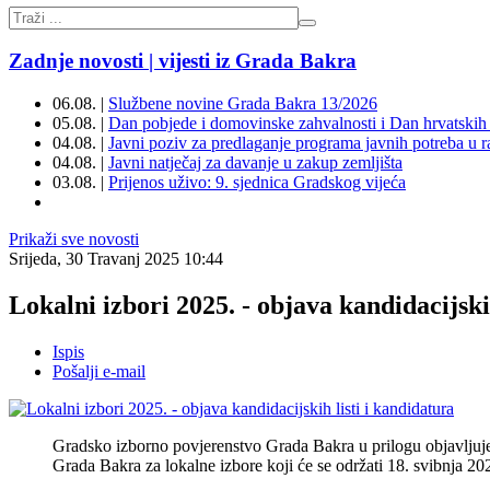
Zadnje novosti | vijesti iz Grada Bakra
06.08. |
Službene novine Grada Bakra 13/2026
05.08. |
Dan pobjede i domovinske zahvalnosti i Dan hrvatskih 
04.08. |
Javni poziv za predlaganje programa javnih potreba u 
04.08. |
Javni natječaj za davanje u zakup zemljišta
03.08. |
Prijenos uživo: 9. sjednica Gradskog vijeća
Prikaži sve novosti
Srijeda, 30 Travanj 2025 10:44
Lokalni izbori 2025. - objava kandidacijski
Ispis
Pošalji e-mail
Gradsko izborno povjerenstvo Grada Bakra u prilogu objavljuje k
Grada Bakra za lokalne izbore koji će se održati 18. svibnja 20