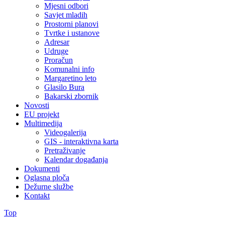
Mjesni odbori
Savjet mladih
Prostorni planovi
Tvrtke i ustanove
Adresar
Udruge
Proračun
Komunalni info
Margaretino leto
Glasilo Bura
Bakarski zbornik
Novosti
EU projekt
Multimedija
Videogalerija
GIS - interaktivna karta
Pretraživanje
Kalendar događanja
Dokumenti
Oglasna ploča
Dežurne službe
Kontakt
Top