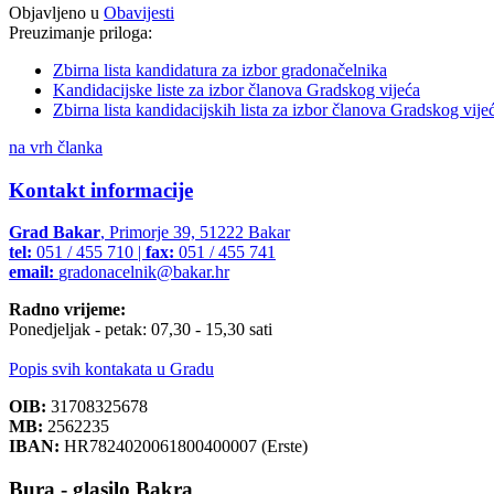
Objavljeno u
Obavijesti
Preuzimanje priloga:
Zbirna lista kandidatura za izbor gradonačelnika
Kandidacijske liste za izbor članova Gradskog vijeća
Zbirna lista kandidacijskih lista za izbor članova Gradskog vije
na vrh članka
Kontakt informacije
Grad Bakar
, Primorje 39, 51222 Bakar
tel:
051 / 455 710 |
fax:
051 / 455 741
email:
gradonacelnik@bakar.hr
Radno vrijeme:
Ponedjeljak - petak: 07,30 - 15,30 sati
Popis svih kontakata u Gradu
OIB:
31708325678
MB:
2562235
IBAN:
HR7824020061800400007 (Erste)
Bura - glasilo Bakra