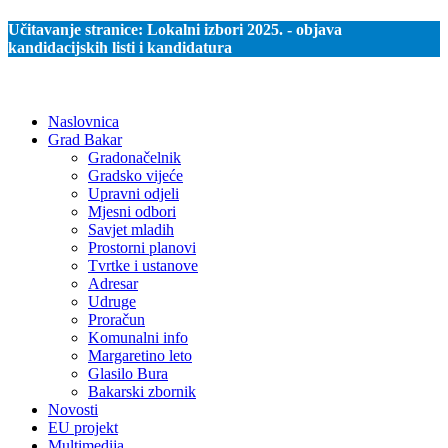
Učitavanje stranice:
Lokalni izbori 2025. - objava
kandidacijskih listi i kandidatura
Naslovnica
Grad Bakar
Gradonačelnik
Gradsko vijeće
Upravni odjeli
Mjesni odbori
Savjet mladih
Prostorni planovi
Tvrtke i ustanove
Adresar
Udruge
Proračun
Komunalni info
Margaretino leto
Glasilo Bura
Bakarski zbornik
Novosti
EU projekt
Multimedija