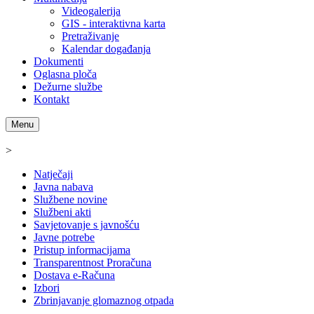
Videogalerija
GIS - interaktivna karta
Pretraživanje
Kalendar događanja
Dokumenti
Oglasna ploča
Dežurne službe
Kontakt
Menu
>
Natječaji
Javna nabava
Službene novine
Službeni akti
Savjetovanje s javnošću
Javne potrebe
Pristup informacijama
Transparentnost Proračuna
Dostava e-Računa
Izbori
Zbrinjavanje glomaznog otpada