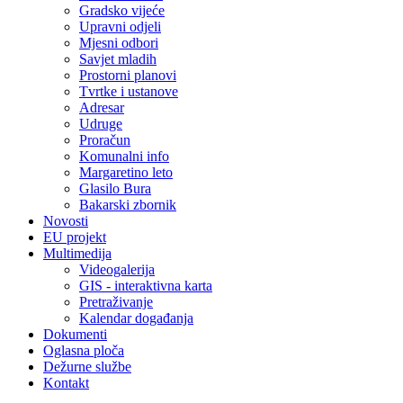
Gradsko vijeće
Upravni odjeli
Mjesni odbori
Savjet mladih
Prostorni planovi
Tvrtke i ustanove
Adresar
Udruge
Proračun
Komunalni info
Margaretino leto
Glasilo Bura
Bakarski zbornik
Novosti
EU projekt
Multimedija
Videogalerija
GIS - interaktivna karta
Pretraživanje
Kalendar događanja
Dokumenti
Oglasna ploča
Dežurne službe
Kontakt