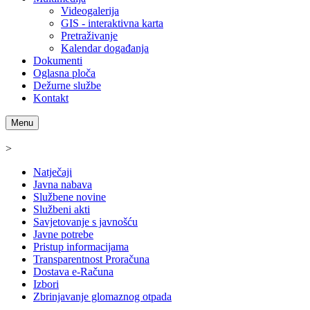
Videogalerija
GIS - interaktivna karta
Pretraživanje
Kalendar događanja
Dokumenti
Oglasna ploča
Dežurne službe
Kontakt
Menu
>
Natječaji
Javna nabava
Službene novine
Službeni akti
Savjetovanje s javnošću
Javne potrebe
Pristup informacijama
Transparentnost Proračuna
Dostava e-Računa
Izbori
Zbrinjavanje glomaznog otpada