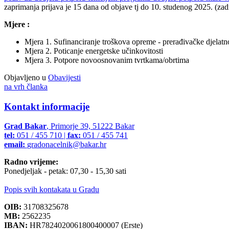
zaprimanja prijava je 15 dana od objave tj do 10. studenog 2025. (zad
Mjere :
Mjera 1. Sufinanciranje troškova opreme - prerađivačke djelatno
Mjera 2. Poticanje energetske učinkovitosti
Mjera 3. Potpore novoosnovanim tvrtkama/obrtima
Objavljeno u
Obavijesti
na vrh članka
Kontakt informacije
Grad Bakar
, Primorje 39, 51222 Bakar
tel:
051 / 455 710 |
fax:
051 / 455 741
email:
gradonacelnik@bakar.hr
Radno vrijeme:
Ponedjeljak - petak: 07,30 - 15,30 sati
Popis svih kontakata u Gradu
OIB:
31708325678
MB:
2562235
IBAN:
HR7824020061800400007 (Erste)