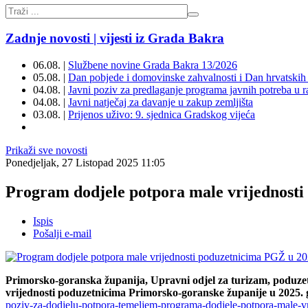
Zadnje novosti | vijesti iz Grada Bakra
06.08. |
Službene novine Grada Bakra 13/2026
05.08. |
Dan pobjede i domovinske zahvalnosti i Dan hrvatskih 
04.08. |
Javni poziv za predlaganje programa javnih potreba u 
04.08. |
Javni natječaj za davanje u zakup zemljišta
03.08. |
Prijenos uživo: 9. sjednica Gradskog vijeća
Prikaži sve novosti
Ponedjeljak, 27 Listopad 2025 11:05
Program dodjele potpora male vrijednosti
Ispis
Pošalji e-mail
Primorsko-goranska županija, Upravni odjel za turizam, poduzetn
vrijednosti poduzetnicima Primorsko-goranske županije u 2025. go
poziv-za-dodjelu-potpora-temeljem-programa-dodjele-potpora-male-vr