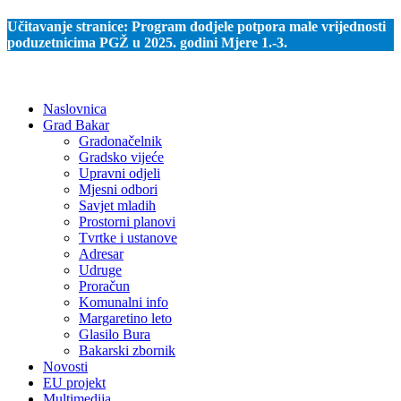
Učitavanje stranice:
Program dodjele potpora male vrijednosti
poduzetnicima PGŽ u 2025. godini Mjere 1.-3.
Naslovnica
Grad Bakar
Gradonačelnik
Gradsko vijeće
Upravni odjeli
Mjesni odbori
Savjet mladih
Prostorni planovi
Tvrtke i ustanove
Adresar
Udruge
Proračun
Komunalni info
Margaretino leto
Glasilo Bura
Bakarski zbornik
Novosti
EU projekt
Multimedija