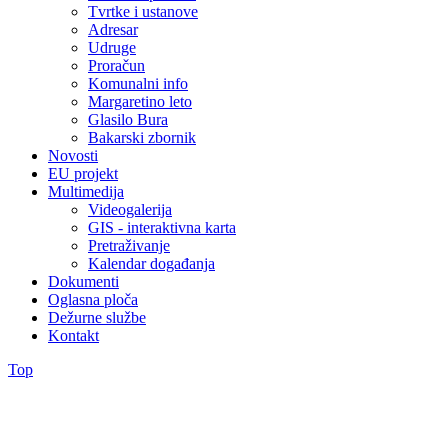
Tvrtke i ustanove
Adresar
Udruge
Proračun
Komunalni info
Margaretino leto
Glasilo Bura
Bakarski zbornik
Novosti
EU projekt
Multimedija
Videogalerija
GIS - interaktivna karta
Pretraživanje
Kalendar događanja
Dokumenti
Oglasna ploča
Dežurne službe
Kontakt
Top