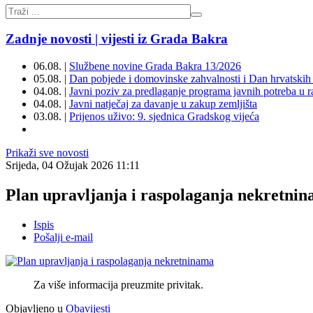
Zadnje novosti | vijesti iz Grada Bakra
06.08. |
Službene novine Grada Bakra 13/2026
05.08. |
Dan pobjede i domovinske zahvalnosti i Dan hrvatskih 
04.08. |
Javni poziv za predlaganje programa javnih potreba u 
04.08. |
Javni natječaj za davanje u zakup zemljišta
03.08. |
Prijenos uživo: 9. sjednica Gradskog vijeća
Prikaži sve novosti
Srijeda, 04 Ožujak 2026 11:11
Plan upravljanja i raspolaganja nekretni
Ispis
Pošalji e-mail
Za više informacija preuzmite privitak.
Objavljeno u
Obavijesti