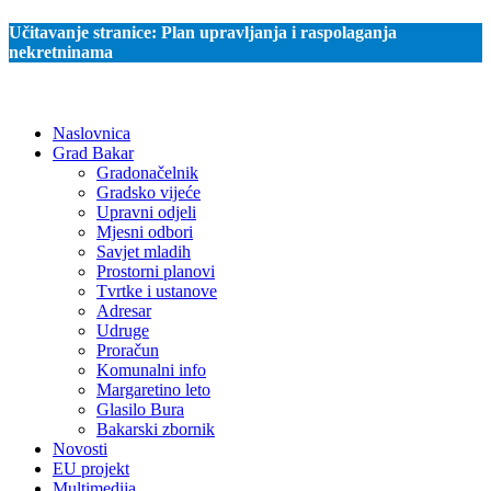
Učitavanje stranice:
Plan upravljanja i raspolaganja
nekretninama
Naslovnica
Grad Bakar
Gradonačelnik
Gradsko vijeće
Upravni odjeli
Mjesni odbori
Savjet mladih
Prostorni planovi
Tvrtke i ustanove
Adresar
Udruge
Proračun
Komunalni info
Margaretino leto
Glasilo Bura
Bakarski zbornik
Novosti
EU projekt
Multimedija