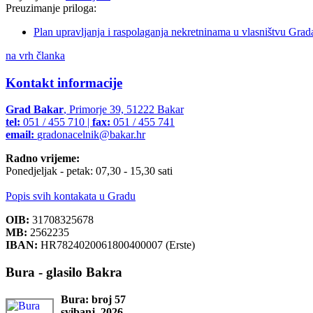
Preuzimanje priloga:
Plan upravljanja i raspolaganja nekretninama u vlasništvu Gra
na vrh članka
Kontakt informacije
Grad Bakar
, Primorje 39, 51222 Bakar
tel:
051 / 455 710 |
fax:
051 / 455 741
email:
gradonacelnik@bakar.hr
Radno vrijeme:
Ponedjeljak - petak: 07,30 - 15,30 sati
Popis svih kontakata u Gradu
OIB:
31708325678
MB:
2562235
IBAN:
HR7824020061800400007 (Erste)
Bura - glasilo Bakra
Bura: broj 57
svibanj, 2026.