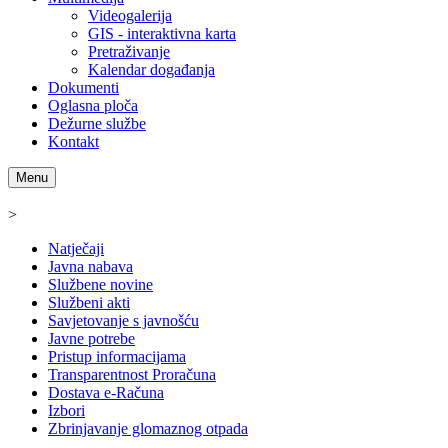
Videogalerija
GIS - interaktivna karta
Pretraživanje
Kalendar događanja
Dokumenti
Oglasna ploča
Dežurne službe
Kontakt
Menu
>
Natječaji
Javna nabava
Službene novine
Službeni akti
Savjetovanje s javnošću
Javne potrebe
Pristup informacijama
Transparentnost Proračuna
Dostava e-Računa
Izbori
Zbrinjavanje glomaznog otpada