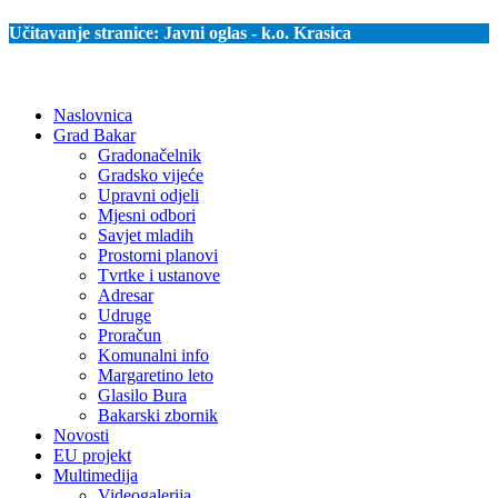
Učitavanje stranice:
Javni oglas - k.o. Krasica
Naslovnica
Grad Bakar
Gradonačelnik
Gradsko vijeće
Upravni odjeli
Mjesni odbori
Savjet mladih
Prostorni planovi
Tvrtke i ustanove
Adresar
Udruge
Proračun
Komunalni info
Margaretino leto
Glasilo Bura
Bakarski zbornik
Novosti
EU projekt
Multimedija
Videogalerija