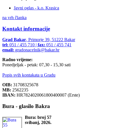
Javni oglas - k.o. Krasica
na vrh članka
Kontakt informacije
Grad Bakar
, Primorje 39, 51222 Bakar
tel:
051 / 455 710 |
fax:
051 / 455 741
email:
gradonacelnik@bakar.hr
Radno vrijeme:
Ponedjeljak - petak: 07,30 - 15,30 sati
Popis svih kontakata u Gradu
OIB:
31708325678
MB:
2562235
IBAN:
HR7824020061800400007 (Erste)
Bura - glasilo Bakra
Bura: broj 57
svibanj, 2026.