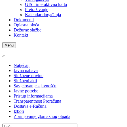
GIS - interaktivna karta
Pretraživanje
Kalendar događanja
Dokumenti
Oglasna ploča
Dežurne službe
Kontakt
Menu
>
Natječaji
Javna nabava
Službene novine
Službeni akti
Savjetovanje s javnošću
Javne potrebe
Pristup informacijama
Transparentnost Proračuna
Dostava e-Računa
Izbori
Zbrinjavanje glomaznog otpada