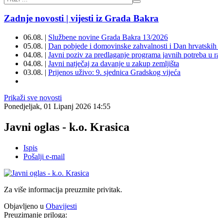
Zadnje novosti | vijesti iz Grada Bakra
06.08. |
Službene novine Grada Bakra 13/2026
05.08. |
Dan pobjede i domovinske zahvalnosti i Dan hrvatskih 
04.08. |
Javni poziv za predlaganje programa javnih potreba u 
04.08. |
Javni natječaj za davanje u zakup zemljišta
03.08. |
Prijenos uživo: 9. sjednica Gradskog vijeća
Prikaži sve novosti
Ponedjeljak, 01 Lipanj 2026 14:55
Javni oglas - k.o. Krasica
Ispis
Pošalji e-mail
Za više informacija preuzmite privitak.
Objavljeno u
Obavijesti
Preuzimanje priloga: