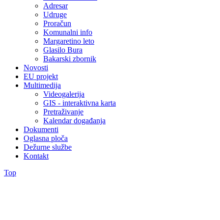
Adresar
Udruge
Proračun
Komunalni info
Margaretino leto
Glasilo Bura
Bakarski zbornik
Novosti
EU projekt
Multimedija
Videogalerija
GIS - interaktivna karta
Pretraživanje
Kalendar događanja
Dokumenti
Oglasna ploča
Dežurne službe
Kontakt
Top