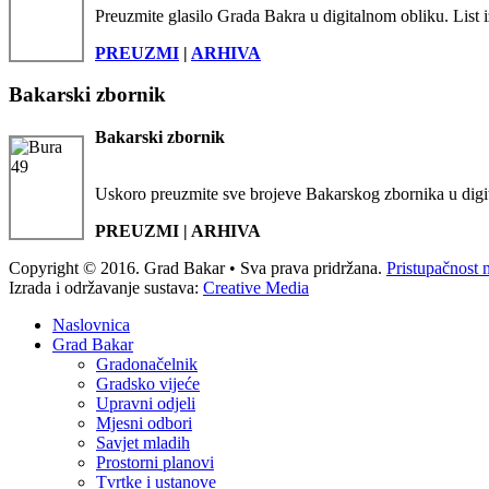
Preuzmite glasilo Grada Bakra u digitalnom obliku. List i
PREUZMI
|
ARHIVA
Bakarski zbornik
Bakarski zbornik
Uskoro preuzmite sve brojeve Bakarskog zbornika u digi
PREUZMI | ARHIVA
Copyright © 2016. Grad Bakar • Sva prava pridržana.
Pristupačnost 
Izrada i održavanje sustava:
Creative Media
Naslovnica
Grad Bakar
Gradonačelnik
Gradsko vijeće
Upravni odjeli
Mjesni odbori
Savjet mladih
Prostorni planovi
Tvrtke i ustanove