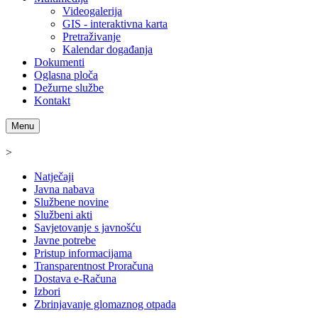
Videogalerija
GIS - interaktivna karta
Pretraživanje
Kalendar događanja
Dokumenti
Oglasna ploča
Dežurne službe
Kontakt
Menu
>
Natječaji
Javna nabava
Službene novine
Službeni akti
Savjetovanje s javnošću
Javne potrebe
Pristup informacijama
Transparentnost Proračuna
Dostava e-Računa
Izbori
Zbrinjavanje glomaznog otpada