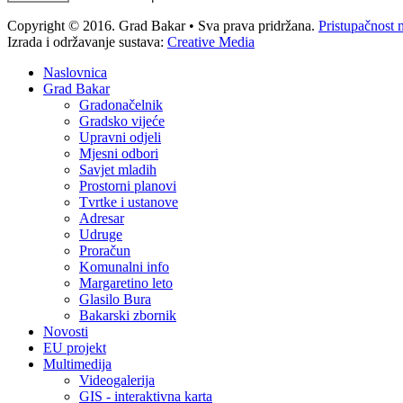
Copyright © 2016. Grad Bakar • Sva prava pridržana.
Pristupačnost 
Izrada i održavanje sustava:
Creative Media
Naslovnica
Grad Bakar
Gradonačelnik
Gradsko vijeće
Upravni odjeli
Mjesni odbori
Savjet mladih
Prostorni planovi
Tvrtke i ustanove
Adresar
Udruge
Proračun
Komunalni info
Margaretino leto
Glasilo Bura
Bakarski zbornik
Novosti
EU projekt
Multimedija
Videogalerija
GIS - interaktivna karta