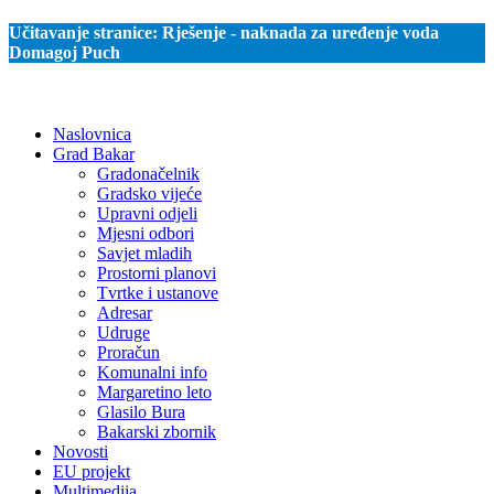
Učitavanje stranice:
Rješenje - naknada za uređenje voda
Domagoj Puch
Naslovnica
Grad Bakar
Gradonačelnik
Gradsko vijeće
Upravni odjeli
Mjesni odbori
Savjet mladih
Prostorni planovi
Tvrtke i ustanove
Adresar
Udruge
Proračun
Komunalni info
Margaretino leto
Glasilo Bura
Bakarski zbornik
Novosti
EU projekt
Multimedija