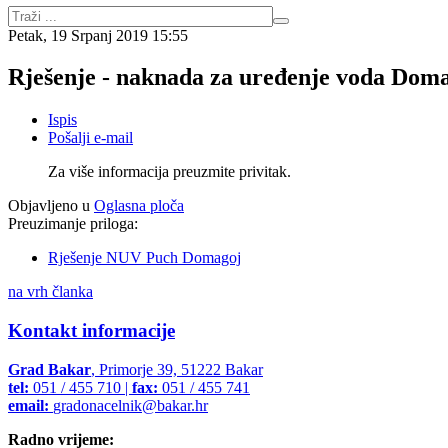
Petak, 19 Srpanj 2019 15:55
Rješenje - naknada za uređenje voda Dom
Ispis
Pošalji e-mail
Za više informacija preuzmite privitak.
Objavljeno u
Oglasna ploča
Preuzimanje priloga:
Rješenje NUV Puch Domagoj
na vrh članka
Kontakt informacije
Grad Bakar
, Primorje 39, 51222 Bakar
tel:
051 / 455 710 |
fax:
051 / 455 741
email:
gradonacelnik@bakar.hr
Radno vrijeme: