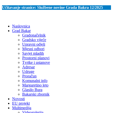
Učitavanje stranice:
Službene novine Grada Bakra 12/2025
Naslovnica
Grad Bakar
Gradonačelnik
Gradsko vijeće
Upravni odjeli
Mjesni odbori
Savjet mladih
Prostorni planovi
Tvrtke i ustanove
Adresar
Udruge
Proračun
Komunalni info
Margaretino leto
Glasilo Bura
Bakarski zbornik
Novosti
EU projekt
Multimedija
Videogalerija