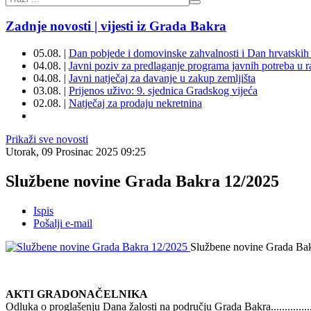
Zadnje novosti | vijesti iz Grada Bakra
05.08. |
Dan pobjede i domovinske zahvalnosti i Dan hrvatskih 
04.08. |
Javni poziv za predlaganje programa javnih potreba u 
04.08. |
Javni natječaj za davanje u zakup zemljišta
03.08. |
Prijenos uživo: 9. sjednica Gradskog vijeća
02.08. |
Natječaj za prodaju nekretnina
Prikaži sve novosti
Utorak, 09 Prosinac 2025 09:25
Službene novine Grada Bakra 12/2025
Ispis
Pošalji e-mail
Službene novine Grada Ba
AKTI GRADONAČELNIKA
Odluka o proglašenju Dana žalosti na području Grada Bakra.......................