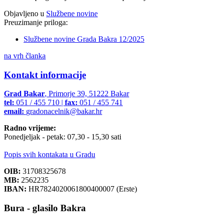
Objavljeno u
Službene novine
Preuzimanje priloga:
Službene novine Grada Bakra 12/2025
na vrh članka
Kontakt informacije
Grad Bakar
, Primorje 39, 51222 Bakar
tel:
051 / 455 710 |
fax:
051 / 455 741
email:
gradonacelnik@bakar.hr
Radno vrijeme:
Ponedjeljak - petak: 07,30 - 15,30 sati
Popis svih kontakata u Gradu
OIB:
31708325678
MB:
2562235
IBAN:
HR7824020061800400007 (Erste)
Bura - glasilo Bakra