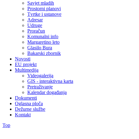
Savjet mladih
Prostorni planovi
Tvrtke i ustanove
Adresar
Udruge
Proračun
Komunalni info
Margaretino leto
Glasilo Bura
Bakarski zbornik
Novosti
EU projekt
Multimedija
Videogalerija
GIS - interaktivna karta
Pretraživanje
Kalendar događanja
Dokumenti
Oglasna ploča
Dežurne službe
Kontakt
Top