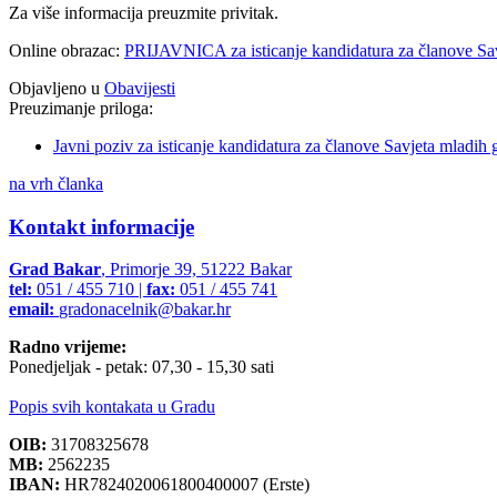
Za više informacija preuzmite privitak.
Online obrazac:
PRIJAVNICA za isticanje kandidatura za članove Sa
Objavljeno u
Obavijesti
Preuzimanje priloga:
Javni poziv za isticanje kandidatura za članove Savjeta mladih
na vrh članka
Kontakt informacije
Grad Bakar
, Primorje 39, 51222 Bakar
tel:
051 / 455 710 |
fax:
051 / 455 741
email:
gradonacelnik@bakar.hr
Radno vrijeme:
Ponedjeljak - petak: 07,30 - 15,30 sati
Popis svih kontakata u Gradu
OIB:
31708325678
MB:
2562235
IBAN:
HR7824020061800400007 (Erste)