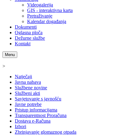
Videogalerija
GIS - interaktivna karta
Pretraživanje
Kalendar događanja
Dokumenti
Oglasna ploča
Dežurne službe
Kontakt
Menu
>
Natječaji
Javna nabava
Službene novine
Službeni akti
Savjetovanje s javnošću
Javne potrebe
Pristup informacijama
Transparentnost Proračuna
Dostava e-Računa
Izbori
Zbrinjavanje glomaznog otpada