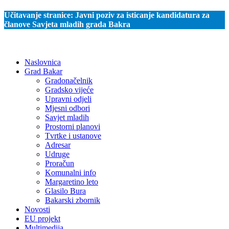
Učitavanje stranice:
Javni poziv za isticanje kandidatura za
članove Savjeta mladih grada Bakra
Naslovnica
Grad Bakar
Gradonačelnik
Gradsko vijeće
Upravni odjeli
Mjesni odbori
Savjet mladih
Prostorni planovi
Tvrtke i ustanove
Adresar
Udruge
Proračun
Komunalni info
Margaretino leto
Glasilo Bura
Bakarski zbornik
Novosti
EU projekt
Multimedija