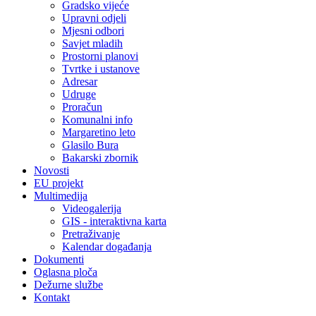
Gradsko vijeće
Upravni odjeli
Mjesni odbori
Savjet mladih
Prostorni planovi
Tvrtke i ustanove
Adresar
Udruge
Proračun
Komunalni info
Margaretino leto
Glasilo Bura
Bakarski zbornik
Novosti
EU projekt
Multimedija
Videogalerija
GIS - interaktivna karta
Pretraživanje
Kalendar događanja
Dokumenti
Oglasna ploča
Dežurne službe
Kontakt