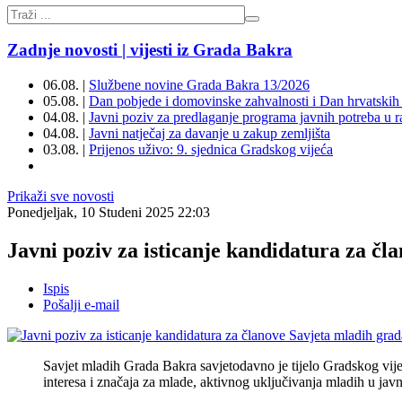
Zadnje novosti | vijesti iz Grada Bakra
06.08. |
Službene novine Grada Bakra 13/2026
05.08. |
Dan pobjede i domovinske zahvalnosti i Dan hrvatskih 
04.08. |
Javni poziv za predlaganje programa javnih potreba u 
04.08. |
Javni natječaj za davanje u zakup zemljišta
03.08. |
Prijenos uživo: 9. sjednica Gradskog vijeća
Prikaži sve novosti
Ponedjeljak, 10 Studeni 2025 22:03
Javni poziv za isticanje kandidatura za č
Ispis
Pošalji e-mail
Savjet mladih Grada Bakra savjetodavno je tijelo Gradskog vij
interesa i značaja za mlade, aktivnog uključivanja mladih u javn